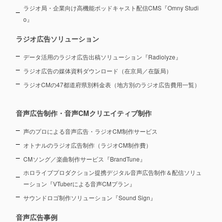
ラジオ局・企業向け高機能ポッドキャスト配信CMS『Omny Studi
o』
ラジオ広告ソリューション
データ活用のラジオ広告出稿ソリューション『Radiolyze』
ラジオ広告の媒体資料ダウンロード（在京局／在阪局）
ラジオCMの47都道府県別料金表（地方別のラジオ広告費用一覧）
音声広告制作・音声CMクリエイティブ制作
声のプロによる音声広告・ラジオCM制作サービス
オトナルのラジオ広告制作（ラジオCM制作費）
CMソング／楽曲制作サービス『BrandTune』
ホロライブプロダクション提携デジタル音声広告制作＆配信ソリュ
ーション
『VTuberによる音声CMプラン』
サウンドロゴ制作ソリューション『Sound Sign』
音声広告事例