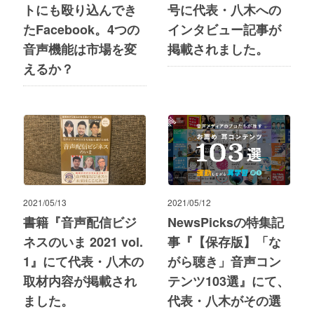
トにも殴り込んでき
号に代表・八木への
たFacebook。4つの
インタビュー記事が
音声機能は市場を変
掲載されました。
えるか？
2021/05/13
2021/05/12
書籍『音声配信ビジ
NewsPicksの特集記
ネスのいま 2021 vol.
事『【保存版】「な
1』にて代表・八木の
がら聴き」音声コン
取材内容が掲載され
テンツ103選』にて、
ました。
代表・八木がその選