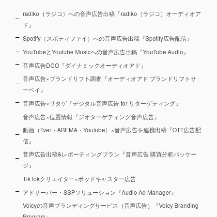
radiko（ラジコ）への音声広告出稿『radiko（ラジコ）オーディオア
ド』
Spotify（スポティファイ）への音声広告出稿『Spotify広告配信』
YouTubeとYoutube Musicへの音声広告出稿『YouTube Audio』
音声広告DCO『ダイナミックオーディオアド』
音声広告×ブランドリフト調査『オーディオアド ブランドリフトサ
ーベイ』
音声広告×リタゲ『デジタル音声広告 for リターゲティング』
音声広告×位置情報『ジオターゲティング音声広告』
動画（Tver・ABEMA・Youtube）×音声広告を連携出稿『OTT広告配
信』
音声広告出稿&レポーティングプラン『音声広告 購買分析パッケー
ジ』
TikTokクリエイター×ポッドキャスター広告
アドサーバー・SSPソリューション『Audio Ad Manager』
Voicyの音声ブランディングサービス（音声広告）『Voicy Branding
Program』