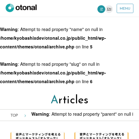
MENU
JP
EN
Warning
: Attempt to read property "name" on null in
/home/kyobashixdev/otonal.co.jp/public_html/wp-
content/themes/otonal/archive.php
on line
5
Warning
: Attempt to read property "slug" on null in
/home/kyobashixdev/otonal.co.jp/public_html/wp-
content/themes/otonal/archive.php
on line
6
Articles
Warning
: Attempt to read property "parent" on null in
/
TOP