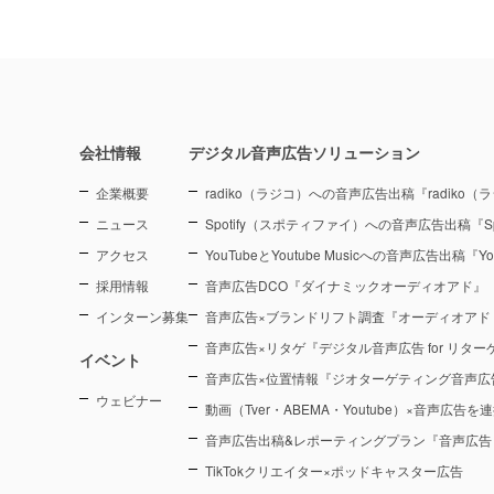
会社情報
デジタル音声広告ソリューション
企業概要
radiko（ラジコ）への音声広告出稿『radiko
ニュース
Spotify（スポティファイ）への音声広告出稿『Sp
アクセス
YouTubeとYoutube Musicへの音声広告出稿『You
採用情報
音声広告DCO『ダイナミックオーディオアド』
インターン募集
音声広告×ブランドリフト調査『オーディオアド
音声広告×リタゲ『デジタル音声広告 for リタ
イベント
音声広告×位置情報『ジオターゲティング音声広
ウェビナー
動画（Tver・ABEMA・Youtube）×音声広告
音声広告出稿&レポーティングプラン『音声広告
TikTokクリエイター×ポッドキャスター広告