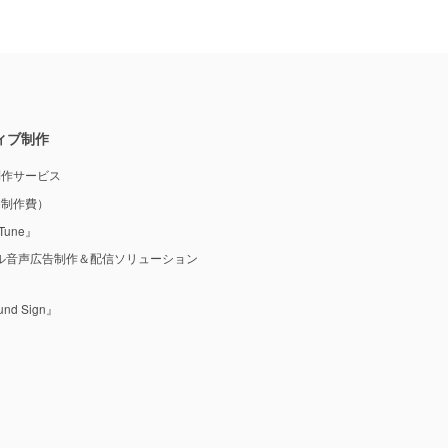
ィブ制作
制作サービス
M制作費）
une』
ル音声広告制作＆配信ソリューション
 Sign』