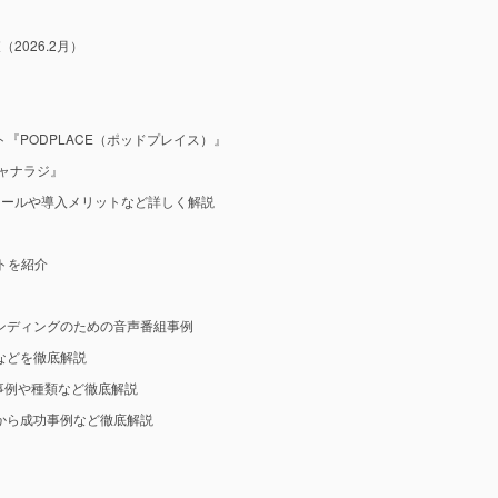
2026.2月）
『PODPLACE（ポッドプレイス）』
ャナラジ』
ツールや導入メリットなど詳しく解説
ットを紹介
ンディングのための音声番組事例
などを徹底解説
事例や種類など徹底解説
から成功事例など徹底解説