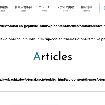
業概要
音声広告事例
ニュース
メディア掲載
採用情報
About
Cases
News
Media
Recruit
dev/otonal.co.jp/public_html/wp-content/themes/otonal/archive.
ev/otonal.co.jp/public_html/wp-content/themes/otonal/archive.p
Articles
e/kyobashixdev/otonal.co.jp/public_html/wp-content/themes/oton