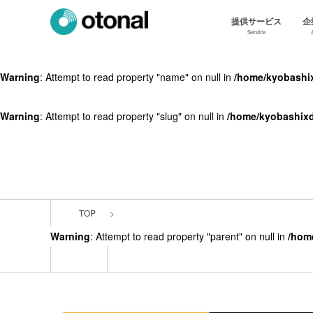
提供サービス
企
Service
Warning
: Attempt to read property "name" on null in
/home/kyobashix
Warning
: Attempt to read property "slug" on null in
/home/kyobashixd
TOP
Warning
: Attempt to read property "parent" on null in
/hom