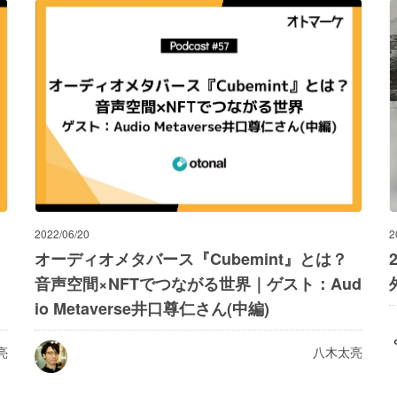
2022/06/20
2
オーディオメタバース『Cubemint』とは？
音声空間×NFTでつながる世界｜ゲスト：Aud
io Metaverse井口尊仁さん(中編)
亮
八木太亮