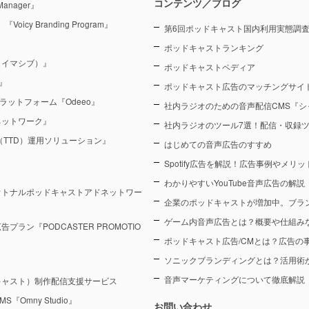
コンテンツ／ブログ
anager』
y Branding Program』
第6回ポッドキャスト国内利用実態調査（
ポッドキャストランキング
（イマシブ）』
ポッドキャストペディア
』
ポッドキャスト広告のマッチングサイト
ラットフォーム『Odeeo』
社内ラジオのための音声配信CMS『シ
ネットワーク』
社内ラジオのツール7選！配信・収録
sk（TTD）運用ソリューション』
はじめての音声広告のすすめ
Spotify広告を解説！広告事例やメリ
わかりやすいYouTube音声広告の解説
オトナルポッドキャストアドネットワー
企業のポッドキャストが増加中。ブラ
ゲーム内音声広告とは？概要や仕組み
ン『PODCASTER PROMOTIO
ポッドキャスト広告/CMとは？広告の
ソニックブランディングとは？活用術
音声マーケティングについて徹底解説
キャスト）制作配信支援サービス
Omny Studio』
お問い合わせ