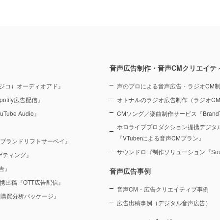
音声広告制作・音声CMクリエイテ
（ラジコ）オーディオアド』
声のプロによる音声広告・ラジオCM
otify広告配信』
オトナルのラジオ広告制作（ラジオC
Tube Audio』
CMソング／楽曲制作サービス『BrandT
ホロライブプロダクション提携デジタ
『VTuberによる音声CMプラン』
 ブランドリフトサーベイ』
サウンドロゴ制作ソリューション『Sound
ーゲティング』
告』
音声広告事例
を連携出稿『OTT広告配信』
音声CM・広告クリエイティブ事例
 購買分析パッケージ』
広告出稿事例（デジタル音声広告）