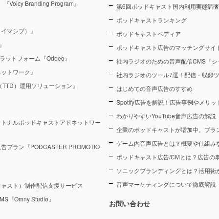
y Branding Program』
第6回ポッドキャスト国内利用実態調査（
ポッドキャストランキング
（イマシブ）』
ポッドキャストペディア
』
ポッドキャスト広告のマッチングサイト
ラットフォーム『Odeeo』
社内ラジオのための音声配信CMS『シ
ネットワーク』
社内ラジオのツール7選！配信・収録
sk（TTD）運用ソリューション』
はじめての音声広告のすすめ
Spotify広告を解説！広告事例やメリ
わかりやすいYouTube音声広告の解説
オトナルポッドキャストアドネットワー
企業のポッドキャストが増加中。ブラ
ゲーム内音声広告とは？概要や仕組み
ン『PODCASTER PROMOTIO
ポッドキャスト広告/CMとは？広告の
ソニックブランディングとは？活用術
音声マーケティングについて徹底解説
キャスト）制作配信支援サービス
Omny Studio』
お問い合わせ