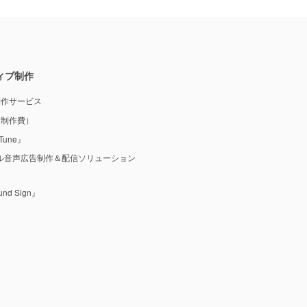
ィブ制作
制作サービス
M制作費）
une』
ル音声広告制作＆配信ソリューション
 Sign』