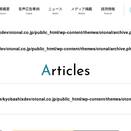
業概要
音声広告事例
ニュース
メディア掲載
採用情報
About
Cases
News
Media
Recruit
dev/otonal.co.jp/public_html/wp-content/themes/otonal/archive.
ev/otonal.co.jp/public_html/wp-content/themes/otonal/archive.p
Articles
e/kyobashixdev/otonal.co.jp/public_html/wp-content/themes/oton