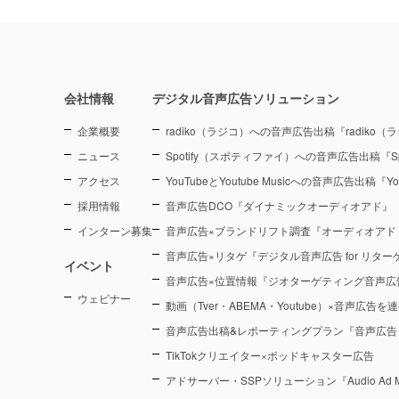
会社情報
デジタル音声広告ソリューション
企業概要
radiko（ラジコ）への音声広告出稿『radiko
ニュース
Spotify（スポティファイ）への音声広告出稿『Sp
アクセス
YouTubeとYoutube Musicへの音声広告出稿『You
採用情報
音声広告DCO『ダイナミックオーディオアド』
インターン募集
音声広告×ブランドリフト調査『オーディオアド
音声広告×リタゲ『デジタル音声広告 for リタ
イベント
音声広告×位置情報『ジオターゲティング音声広
ウェビナー
動画（Tver・ABEMA・Youtube）×音声広告
音声広告出稿&レポーティングプラン『音声広告
TikTokクリエイター×ポッドキャスター広告
アドサーバー・SSPソリューション『Audio Ad M