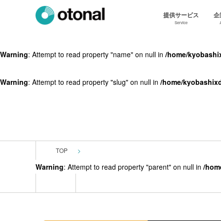
提供サービス
企
Service
Warning
: Attempt to read property "name" on null in
/home/kyobashix
Warning
: Attempt to read property "slug" on null in
/home/kyobashixd
TOP
Warning
: Attempt to read property "parent" on null in
/hom