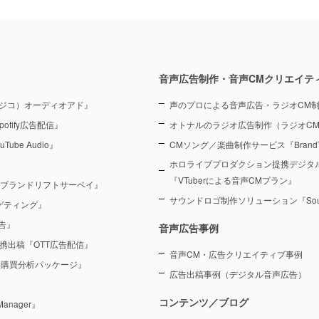
音声広告制作・音声CMクリエイテ
（ラジコ）オーディオアド』
声のプロによる音声広告・ラジオCM
otify広告配信』
オトナルのラジオ広告制作（ラジオC
Tube Audio』
CMソング／楽曲制作サービス『BrandT
ホロライブプロダクション提携デジタ
『VTuberによる音声CMプラン』
 ブランドリフトサーベイ』
サウンドロゴ制作ソリューション『Sound
ーゲティング』
告』
音声広告事例
を連携出稿『OTT広告配信』
音声CM・広告クリエイティブ事例
 購買分析パッケージ』
広告出稿事例（デジタル音声広告）
コンテンツ／ブログ
anager』