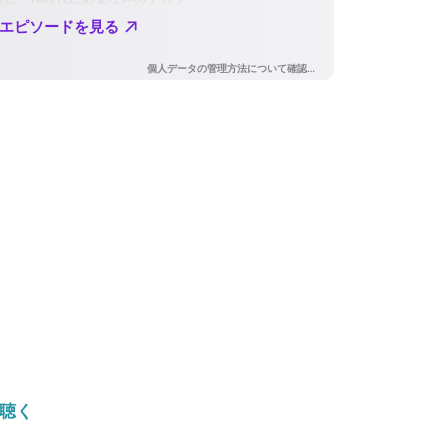
を
使
っ
て
く
だ
さ
い
で聴く