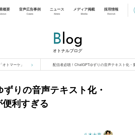
業概要
音声広告事例
ニュース
メディア掲載
採用情報
About
Cases
News
Media
Recruit
B
Log
オトナルブログ
「オトマーケ」
Tゆずりの音声テキスト化・
」が便利すぎる
八木太亮