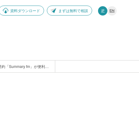
資料ダウンロード
まずは無料で相談
JP
EN
配信者必聴！ChatGPTゆずりの音声テキスト化・要約「Summary fm」が便利すぎる