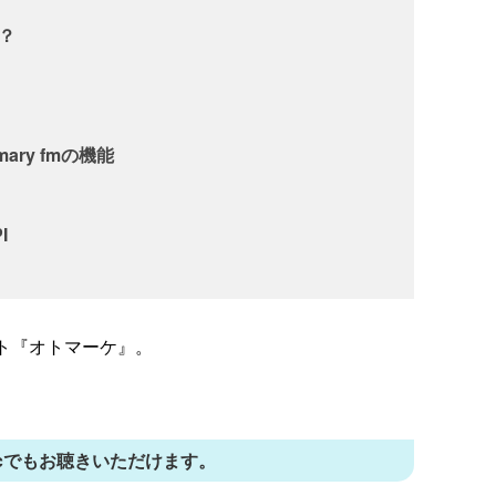
は？
ry fmの機能
I
ト『オトマーケ』。
株式会社すかいらーくホールディ
ス
 Musicでもお聴きいただけます。