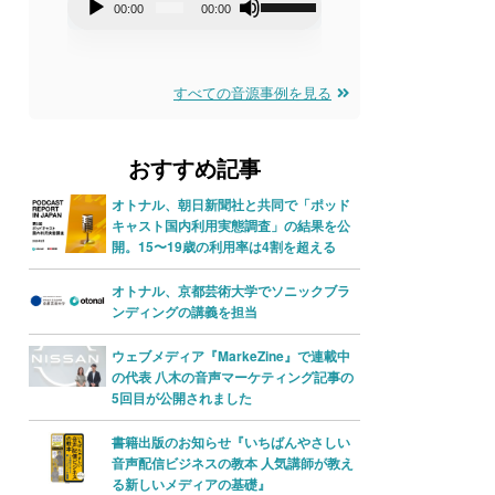
音
音
ボ
00:00
00:00
00:00
0
声
声
リ
プ
プ
ュ
レ
すべての音源事例を見る
レ
ー
ー
ー
ム
ヤ
ヤ
調
おすすめ記事
ー
ー
節
オトナル、朝日新聞社と共同で「ポッド
に
キャスト国内利用実態調査」の結果を公
開。15〜19歳の利用率は4割を超える
は
上
オトナル、京都芸術大学でソニックブラ
下
ンディングの講義を担当
矢
ウェブメディア『MarkeZine』で連載中
印
の代表 八木の音声マーケティング記事の
5回目が公開されました
キ
ー
書籍出版のお知らせ『いちばんやさしい
音声配信ビジネスの教本 人気講師が教え
を
る新しいメディアの基礎』