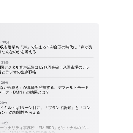
音
ボ
00:00
00:00
声
リ
プ
ュ
レ
ー
ー
ム
ヤ
調
ー
節
に
は
上
下
矢
印
キ
ー