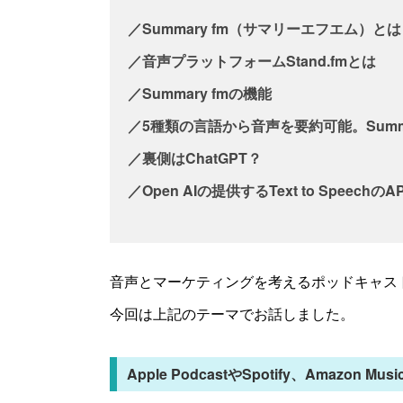
／Summary fm（サマリーエフエム）と
／音声プラットフォームStand.fmとは
／Summary fmの機能
／5種類の言語から音声を要約可能。Summa
／裏側はChatGPT？
／Open AIの提供するText to SpeechのAP
音声とマーケティングを考えるポッドキャス
今回は上記のテーマでお話しました。
Apple PodcastやSpotify、Amazon