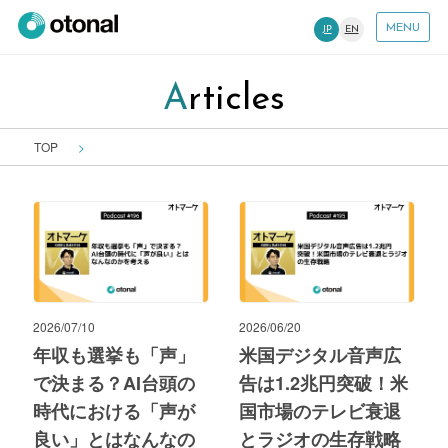
MENU
JP
EN
Articles
TOP
2026/07/10
2026/06/20
年収も選挙も「声」
米国デジタル音声広
で決まる？AI台頭の
告は1.2兆円突破！米
時代における「声が
国市場のテレビ衰退
良い」とはなんなの
とラジオの生存戦略