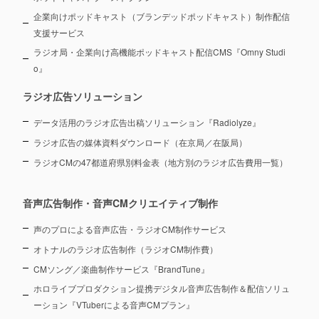
企業向けポッドキャスト（ブランデッドポッドキャスト）制作配信
支援サービス
ラジオ局・企業向け高機能ポッドキャスト配信CMS『Omny Studi
o』
ラジオ広告ソリューション
データ活用のラジオ広告出稿ソリューション『Radiolyze』
ラジオ広告の媒体資料ダウンロード（在京局／在阪局）
ラジオCMの47都道府県別料金表（地方別のラジオ広告費用一覧）
音声広告制作・音声CMクリエイティブ制作
声のプロによる音声広告・ラジオCM制作サービス
オトナルのラジオ広告制作（ラジオCM制作費）
CMソング／楽曲制作サービス『BrandTune』
ホロライブプロダクション提携デジタル音声広告制作＆配信ソリュ
ーション
『VTuberによる音声CMプラン』