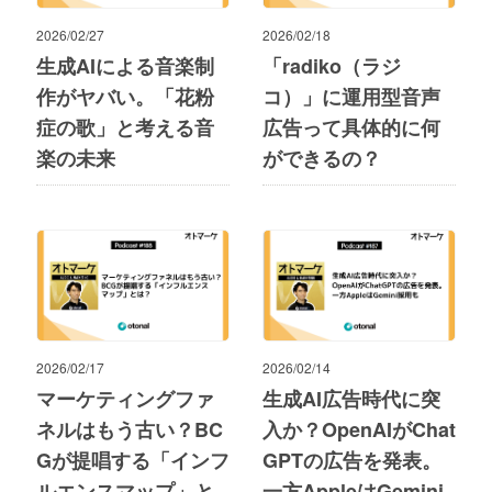
2026/02/27
2026/02/18
生成AIによる音楽制
「radiko（ラジ
作がヤバい。「花粉
コ）」に運用型音声
症の歌」と考える音
広告って具体的に何
楽の未来
ができるの？
2026/02/17
2026/02/14
マーケティングファ
生成AI広告時代に突
ネルはもう古い？BC
入か？OpenAIがChat
Gが提唱する「インフ
GPTの広告を発表。
ルエンスマップ」と
一方AppleはGemini