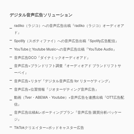
デジタル音声広告ソリューション
radiko（ラジコ）への音声広告出稿『radiko（ラジコ）オーディオア
ド』
Spotify（スポティファイ）への音声広告出稿『Spotify広告配信』
YouTubeとYoutube Musicへの音声広告出稿『YouTube Audio』
音声広告DCO『ダイナミックオーディオアド』
音声広告×ブランドリフト調査『オーディオアド ブランドリフトサ
ーベイ』
音声広告×リタゲ『デジタル音声広告 for リターゲティング』
音声広告×位置情報『ジオターゲティング音声広告』
動画（Tver・ABEMA・Youtube）×音声広告を連携出稿『OTT広告配
信』
音声広告出稿&レポーティングプラン『音声広告 購買分析パッケー
ジ』
TikTokクリエイター×ポッドキャスター広告