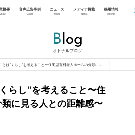
業概要
音声広告事例
ニュース
メディア掲載
採用情報
About
Cases
News
Media
Recruit
B
Log
オトナルブログ
住まいを考えることは”くらし”を考えること〜住宅型有料老人ホームの分類に見る人との距離感〜
くらし”を考えること〜住
分類に見る人との距離感〜