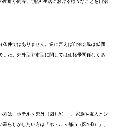
距離が同等。“施設”生活における様々なことを自治
分条件ではありません。逆に言えば自治会風は低価
一般財団法人 国際ビジネスコミュ
ーション協会
でした。郊外型都市型に関しては価格帯関係なくあ
音
ボ
00:00
00:00
声
リ
プ
ュ
レ
ー
ー
ム
方は「ホテル × 郊外（図1-A）」、家族や友人とシ
ヤ
調
ー
暮らしがしたい方は「ホテル × 都市（図1-B）」、
節