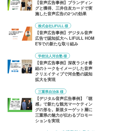
【音声広告事例】ブランディン
グと獲得、三井住友カードで実
施した音声広告の2つの効果
株式会社LIFULL 様
【音声広告事例】デジタル音声
広告で認知拡大へ LIFULL HOM
E'Sでの新たな取り組み
学校法人河合塾 様
【音声広告事例】深夜ラジオ番
組のトークをイメージした音声
クリエイティブで河合塾の認知
拡大を実現
三重県自治体 様
【デジタル音声広告事例】「聴
感」で新たな観光マーケティン
グの形を。新規ターゲット層に
三重県の魅力が伝わるプロモー
ションを実現