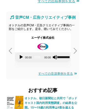
すべての出稿事例を見る
音声CM・広告クリエイティブ事例
オトナルの音声CM・広告クリエイティブ事例の一
部をご紹介します。是非、聴いてみてください。
ニケ
エーザイ株式会社
株式会社ヤマハミュ
音
音
ボ
00:00
00:00
00:00
0
声
声
リ
プ
プ
ュ
すべての音源事例を見る
レ
レ
ー
ー
ー
ム
おすすめ記事
ヤ
ヤ
調
ー
ー
節
オトナル、朝日新聞社と共同で「ポッド
キャスト国内利用実態調査」の結果を公
に
開。15〜19歳の利用率は4割を超える