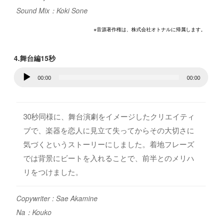
Sound Mix：Koki Sone
※音源著作権は、株式会社オトナルに帰属します。
4.舞台編15秒
音
00:00
00:00
声
プ
レ
30秒同様に、舞台演劇をイメージしたクリエイティ
ー
ブで、楽器を恋人に見立て失ってからその大切さに
ヤ
気づくというストーリーにしました。着地フレーズ
ー
では背景にビートを入れることで、前半とのメリハ
リをつけました。
Copywriter : Sae Akamine
Na：Kouko