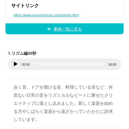
サイトリンク
https://www.yamahamusic.jp/otorento.html
事例一覧に戻る
1.リズム編30秒
音
00:00
00:00
声
プ
レ
歩く音、ドアを開ける音、料理している音など、何
ー
気ない日常の音をリズミカルなビートに乗せたクリ
ヤ
エイティブに落とし込みました。新しく楽器を始め
ー
る方やしばらく楽器から遠ざかっていたかたに訴求
しています。