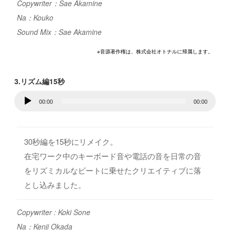
Copywriter：Sae Akamine
Na：Kouko
Sound Mix：Sae Akamine
※音源著作権は、株式会社オトナルに帰属します。
3.リズム編15秒
音
00:00
00:00
声
プ
レ
30秒編を15秒にリメイク。
ー
在宅ワーク中のキーボード音や電話の音を日常の音
ヤ
をリズミカルなビートに乗せたクリエイティブに落
ー
とし込みました。
Copywriter : Koki Sone
Na：Kenji Okada