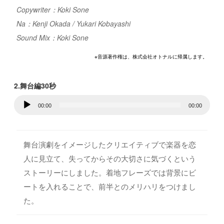
Copywriter：Koki Sone
Na：Kenji Okada / Yukari Kobayashi
Sound Mix：Koki Sone
※音源著作権は、株式会社オトナルに帰属します。
2.舞台編30秒
音
00:00
00:00
声
プ
レ
舞台演劇をイメージしたクリエイティブで楽器を恋
ー
人に見立て、失ってからその大切さに気づくという
ヤ
ストーリーにしました。着地フレーズでは背景にビ
ー
ートを入れることで、前半とのメリハリをつけまし
た。