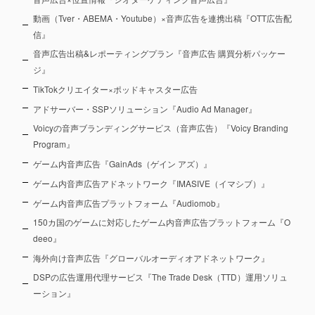
動画（Tver・ABEMA・Youtube）×音声広告を連携出稿『OTT広告配
信』
音声広告出稿&レポーティングプラン『音声広告 購買分析パッケー
ジ』
TikTokクリエイター×ポッドキャスター広告
アドサーバー・SSPソリューション『Audio Ad Manager』
Voicyの音声ブランディングサービス（音声広告）『Voicy Branding
Program』
ゲーム内音声広告『GainAds（ゲイン アズ）』
ゲーム内音声広告アドネットワーク『IMASIVE（イマシブ）』
ゲーム内音声広告プラットフォーム『Audiomob』
150カ国のゲームに対応したゲーム内音声広告プラットフォーム『O
deeo』
海外向け音声広告『グローバルオーディオアドネットワーク』
DSPの広告運用代理サービス『The Trade Desk（TTD）運用ソリュ
ーション』