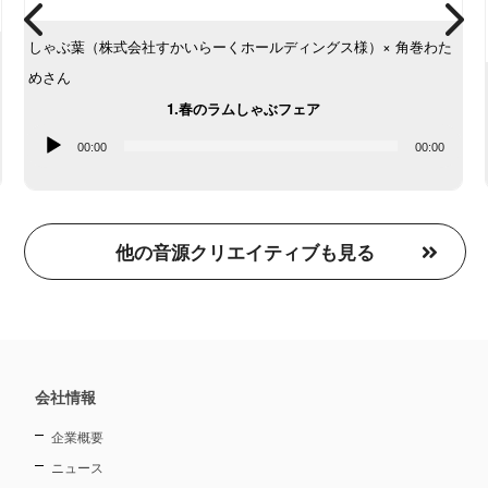
しゃぶ葉（株式会社すかいらーくホールディングス様）× 角巻わた
めさん
1.春のラムしゃぶフェア
音
00:00
00:00
声
プ
レ
他の音源クリエイティブも見る
ー
ヤ
ー
会社情報
企業概要
ニュース