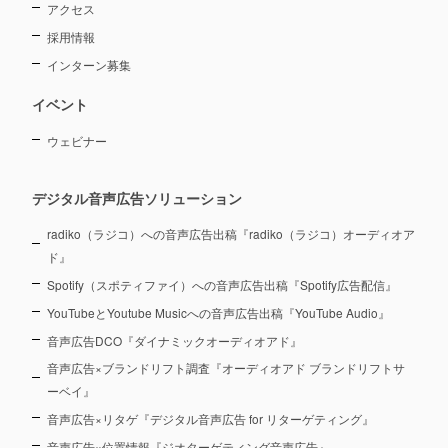
アクセス
採用情報
インターン募集
イベント
ウェビナー
デジタル音声広告ソリューション
radiko（ラジコ）への音声広告出稿『radiko（ラジコ）オーディオア
ド』
Spotify（スポティファイ）への音声広告出稿『Spotify広告配信』
YouTubeとYoutube Musicへの音声広告出稿『YouTube Audio』
音声広告DCO『ダイナミックオーディオアド』
音声広告×ブランドリフト調査『オーディオアド ブランドリフトサ
ーベイ』
音声広告×リタゲ『デジタル音声広告 for リターゲティング』
音声広告×位置情報『ジオターゲティング音声広告』