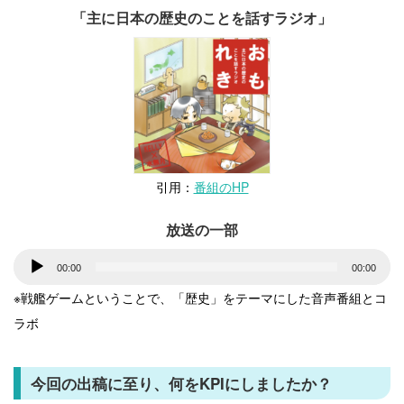
「主に日本の歴史のことを話すラジオ」
引用：
番組のHP
放送の一部
音
00:00
00:00
声
※戦艦ゲームということで、「歴史」をテーマにした音声番組とコ
プ
ラボ
レ
ー
今回の出稿に至り、何をKPIにしましたか？
ヤ