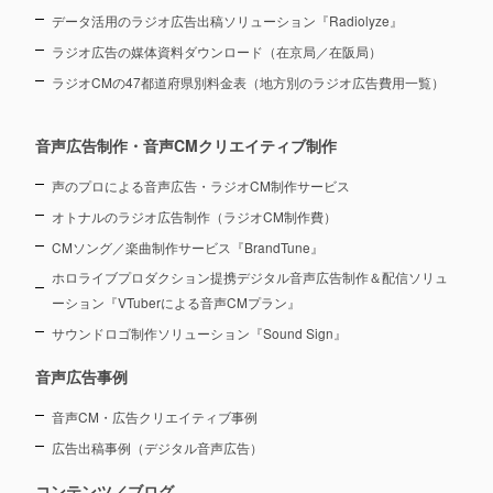
データ活用のラジオ広告出稿ソリューション『Radiolyze』
ラジオ広告の媒体資料ダウンロード（在京局／在阪局）
ラジオCMの47都道府県別料金表（地方別のラジオ広告費用一覧）
音声広告制作・音声CMクリエイティブ制作
声のプロによる音声広告・ラジオCM制作サービス
オトナルのラジオ広告制作（ラジオCM制作費）
CMソング／楽曲制作サービス『BrandTune』
ホロライブプロダクション提携デジタル音声広告制作＆配信ソリュ
ーション
『VTuberによる音声CMプラン』
サウンドロゴ制作ソリューション『Sound Sign』
音声広告事例
音声CM・広告クリエイティブ事例
広告出稿事例（デジタル音声広告）
コンテンツ／ブログ