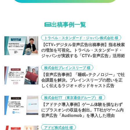
出稿事例一覧
トラベル・スタンダード・ジャパン株式会社 様
【CTV×デジタル音声広告出稿事例】指名検索
の増加を可視化。トラベル・スタンダード・
ジャパンが実践する「CTV×音声広告」活用術
株式会社ブレインスリープ 様
【音声広告事例】「睡眠×テクノロジー」で社
会課題を解決。ブレインスリープの想いを正
しく伝えるラジオ＋ポッドキャスト広告
株式会社TT （東京通信グループ） 様
【アドテク導入事例】ゲーム体験を損なわず
にプラスオンの収益を創出。TT社がゲーム内
音声広告「Audiomob」を導入した理由
アドビ株式会社 様