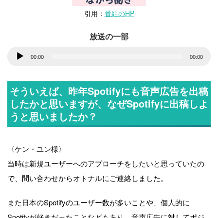
引用：
番組のHP
放送の一部
音
00:00
00:00
声
プ
そういえば、昨年Spotifyにも音声広告を出稿
レ
したかと思いますが、なぜSpotifyに出稿しよ
ー
うと思いましたか？
ヤ
ー
〈ケン・ユン様〉
当時は新規ユーザーへのアプローチをしたいと思っていたの
で、問い合わせからオトナルにご連絡しました。
また日本のSpotifyのユーザー数が多いことや、個人的に
Spotifyが好きだったことなどもあり、音声広告に対してポジ