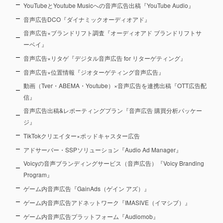
YouTubeとYoutube Musicへの音声広告出稿『YouTube Audio』
音声広告DCO『ダイナミックオーディオアド』
音声広告×ブランドリフト調査『オーディオアド ブランドリフトサ
ーベイ』
音声広告×リタゲ『デジタル音声広告 for リターゲティング』
音声広告×位置情報『ジオターゲティング音声広告』
動画（Tver・ABEMA・Youtube）×音声広告を連携出稿『OTT広告配
信』
音声広告出稿&レポーティングプラン『音声広告 購買分析パッケー
ジ』
TikTokクリエイター×ポッドキャスター広告
アドサーバー・SSPソリューション『Audio Ad Manager』
Voicyの音声ブランディングサービス（音声広告）『Voicy Branding
Program』
ゲーム内音声広告『GainAds（ゲイン アズ）』
ゲーム内音声広告アドネットワーク『IMASIVE（イマシブ）』
ゲーム内音声広告プラットフォーム『Audiomob』