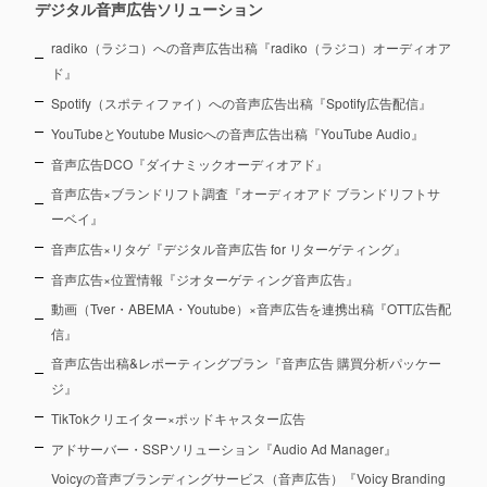
デジタル音声広告ソリューション
radiko（ラジコ）への音声広告出稿『radiko（ラジコ）オーディオア
ド』
Spotify（スポティファイ）への音声広告出稿『Spotify広告配信』
YouTubeとYoutube Musicへの音声広告出稿『YouTube Audio』
音声広告DCO『ダイナミックオーディオアド』
音声広告×ブランドリフト調査『オーディオアド ブランドリフトサ
ーベイ』
音声広告×リタゲ『デジタル音声広告 for リターゲティング』
音声広告×位置情報『ジオターゲティング音声広告』
動画（Tver・ABEMA・Youtube）×音声広告を連携出稿『OTT広告配
信』
音声広告出稿&レポーティングプラン『音声広告 購買分析パッケー
ジ』
TikTokクリエイター×ポッドキャスター広告
アドサーバー・SSPソリューション『Audio Ad Manager』
Voicyの音声ブランディングサービス（音声広告）『Voicy Branding