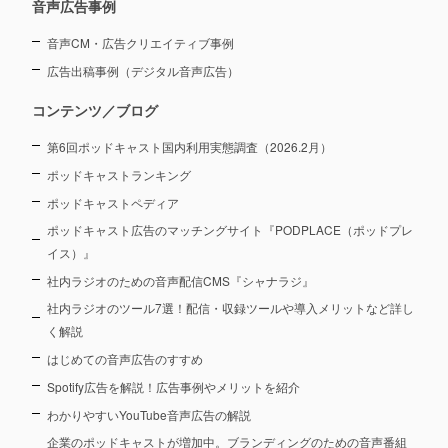
音声広告事例
音声CM・広告クリエイティブ事例
広告出稿事例（デジタル音声広告）
コンテンツ／ブログ
第6回ポッドキャスト国内利用実態調査（2026.2月）
ポッドキャストランキング
ポッドキャストペディア
ポッドキャスト広告のマッチングサイト『PODPLACE（ポッドプレ
イス）』
社内ラジオのための音声配信CMS『シャナラジ』
社内ラジオのツール7選！配信・収録ツールや導入メリットなど詳し
く解説
はじめての音声広告のすすめ
Spotify広告を解説！広告事例やメリットを紹介
わかりやすいYouTube音声広告の解説
企業のポッドキャストが増加中。ブランディングのための音声番組