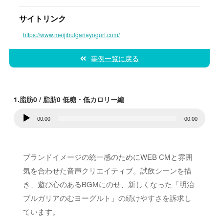
サイトリンク
https://www.meijibulgariayogurt.com/
事例一覧に戻る
1.脂肪0 / 脂肪0 低糖・低カロリー編
音
00:00
00:00
声
プ
レ
ブランドイメージの統一感のためにWEB CMと雰囲
ー
気を合わせた音声クリエイティブ。試飲シーンを描
ヤ
き、遊び心のあるBGMにのせ、新しくなった「明治
ー
ブルガリアのむヨーグルト」の続けやすさを訴求し
ています。