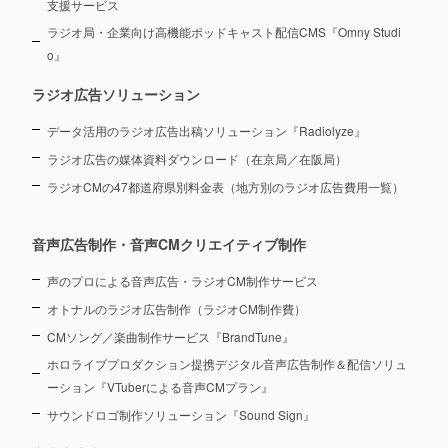
支援サービス
ラジオ局・企業向け高機能ポッドキャスト配信CMS『Omny Studi
o』
ラジオ広告ソリューション
データ活用のラジオ広告出稿ソリューション『Radiolyze』
ラジオ広告の媒体資料ダウンロード（在京局／在阪局）
ラジオCMの47都道府県別料金表（地方別のラジオ広告費用一覧）
音声広告制作・音声CMクリエイティブ制作
声のプロによる音声広告・ラジオCM制作サービス
オトナルのラジオ広告制作（ラジオCM制作費）
CMソング／楽曲制作サービス『BrandTune』
ホロライブプロダクション提携デジタル音声広告制作＆配信ソリュ
ーション
『VTuberによる音声CMプラン』
サウンドロゴ制作ソリューション『Sound Sign』