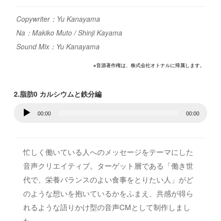
Copywriter：Yu Kanayama
Na：Makiko Muto / Shinji Kayama
Sound Mix：Yu Kanayama
※音源著作権は、株式会社オトナルに帰属します。
2.脂肪0 カルシウムと鉄分編
音
00:00
00:00
声
プ
レ
忙しく働いている人へのメッセージをテーマにした
ー
音声クリエイティブ。ターゲット層である「働き世
ヤ
代で、栄養バランスのよい食事をとりたい人」がど
ー
のような想いを抱いているかをふまえ、共感が得ら
れるような語りかけ型の音声CMとして制作しまし
た。