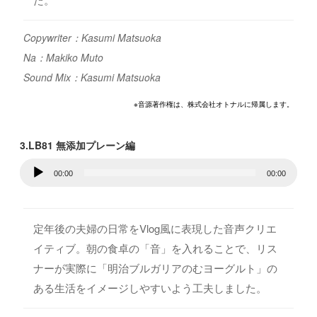
Copywriter：Kasumi Matsuoka
Na：Makiko Muto
Sound Mix：Kasumi Matsuoka
※音源著作権は、株式会社オトナルに帰属します。
3.LB81 無添加プレーン編
音
00:00
00:00
声
プ
レ
定年後の夫婦の日常をVlog風に表現した音声クリエ
ー
イティブ。朝の食卓の「音」を入れることで、リス
ヤ
ナーが実際に「明治ブルガリアのむヨーグルト」の
ー
ある生活をイメージしやすいよう工夫しました。