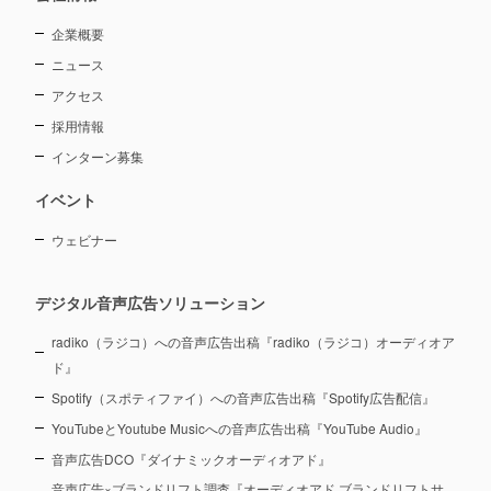
企業概要
ニュース
アクセス
採用情報
インターン募集
イベント
ウェビナー
デジタル音声広告ソリューション
radiko（ラジコ）への音声広告出稿『radiko（ラジコ）オーディオア
ド』
Spotify（スポティファイ）への音声広告出稿『Spotify広告配信』
YouTubeとYoutube Musicへの音声広告出稿『YouTube Audio』
音声広告DCO『ダイナミックオーディオアド』
音声広告×ブランドリフト調査『オーディオアド ブランドリフトサ