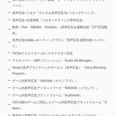
ーベイ』
音声広告×リタゲ『デジタル音声広告 for リターゲティング』
音声広告×位置情報『ジオターゲティング音声広告』
動画（Tver・ABEMA・Youtube）×音声広告を連携出稿『OTT広告配
信』
音声広告出稿&レポーティングプラン『音声広告 購買分析パッケー
ジ』
TikTokクリエイター×ポッドキャスター広告
アドサーバー・SSPソリューション『Audio Ad Manager』
Voicyの音声ブランディングサービス（音声広告）『Voicy Branding
Program』
ゲーム内音声広告『GainAds（ゲイン アズ）』
ゲーム内音声広告アドネットワーク『IMASIVE（イマシブ）』
ゲーム内音声広告プラットフォーム『Audiomob』
150カ国のゲームに対応したゲーム内音声広告プラットフォーム『O
deeo』
海外向け音声広告『グローバルオーディオアドネットワーク』