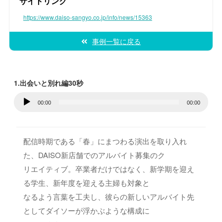
サイトリンク
https://www.daiso-sangyo.co.jp/info/news/15363
事例一覧に戻る
1.出会いと別れ編30秒
音
00:00
00:00
声
プ
レ
配信時期である「春」にまつわる演出を取り入れ
ー
た、DAISO新店舗でのアルバイト募集のク
ヤ
リエイティブ。卒業者だけではなく、新学期を迎え
ー
る学生、新年度を迎える主婦も対象と
なるよう言葉を工夫し、彼らの新しいアルバイト先
としてダイソーが浮かぶような構成に