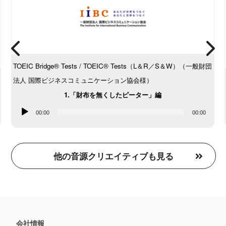
TOEIC Bridge® Tests / TOEIC® Tests（L＆R／S＆W）（一般財団
法人 国際ビジネスコミュニケーション協会様）
1.「財布を無くしたピーター」編
音
00:00
00:00
声
プ
レ
他の音源クリエイティブも見る
ー
ヤ
ー
会社情報