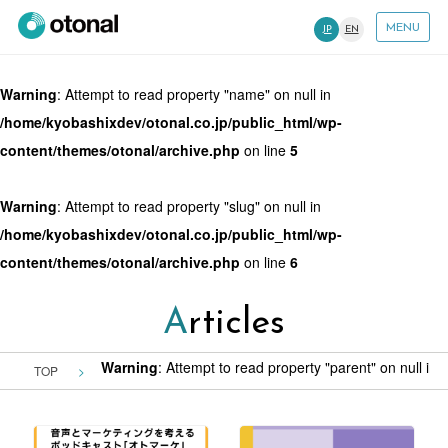
MENU
JP
EN
Warning
: Attempt to read property "name" on null in
/home/kyobashixdev/otonal.co.jp/public_html/wp-
content/themes/otonal/archive.php
on line
5
Warning
: Attempt to read property "slug" on null in
/home/kyobashixdev/otonal.co.jp/public_html/wp-
content/themes/otonal/archive.php
on line
6
Articles
Warning
: Attempt to read property "parent" on null in
/
TOP