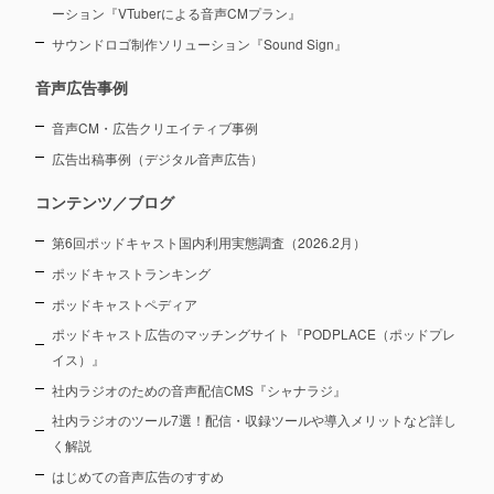
ーション
『VTuberによる音声CMプラン』
サウンドロゴ制作ソリューション『Sound Sign』
音声広告事例
音声CM・広告クリエイティブ事例
広告出稿事例（デジタル音声広告）
コンテンツ／ブログ
第6回ポッドキャスト国内利用実態調査（2026.2月）
ポッドキャストランキング
ポッドキャストペディア
ポッドキャスト広告のマッチングサイト『PODPLACE（ポッドプレ
イス）』
社内ラジオのための音声配信CMS『シャナラジ』
社内ラジオのツール7選！配信・収録ツールや導入メリットなど詳し
く解説
はじめての音声広告のすすめ