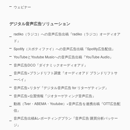
ウェビナー
デジタル音声広告ソリューション
radiko（ラジコ）への音声広告出稿『radiko（ラジコ）オーディオア
ド』
Spotify（スポティファイ）への音声広告出稿『Spotify広告配信』
YouTubeとYoutube Musicへの音声広告出稿『YouTube Audio』
音声広告DCO『ダイナミックオーディオアド』
音声広告×ブランドリフト調査『オーディオアド ブランドリフトサ
ーベイ』
音声広告×リタゲ『デジタル音声広告 for リターゲティング』
音声広告×位置情報『ジオターゲティング音声広告』
動画（Tver・ABEMA・Youtube）×音声広告を連携出稿『OTT広告配
信』
音声広告出稿&レポーティングプラン『音声広告 購買分析パッケー
ジ』