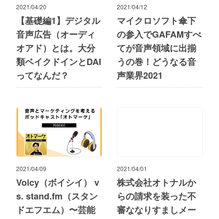
2021/04/20
2021/04/12
【基礎編1】デジタル
マイクロソフト傘下
音声広告（オーディ
の参入でGAFAMすべ
オアド）とは。大分
てが音声領域に出揃
類ベイクドインとDAI
うの巻！どうなる音
ってなんだ？
声業界2021
2021/04/09
2021/04/01
Voicy（ボイシイ） v
株式会社オトナルか
s. stand.fm（スタン
らの請求を装った不
ドエフエム）〜芸能
審ななりすましメー