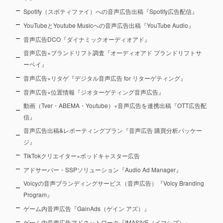
Spotify（スポティファイ）への音声広告出稿『Spotify広告配信』
YouTubeとYoutube Musicへの音声広告出稿『YouTube Audio』
音声広告DCO『ダイナミックオーディオアド』
音声広告×ブランドリフト調査『オーディオアド ブランドリフトサ
ーベイ』
音声広告×リタゲ『デジタル音声広告 for リターゲティング』
音声広告×位置情報『ジオターゲティング音声広告』
動画（Tver・ABEMA・Youtube）×音声広告を連携出稿『OTT広告配
信』
音声広告出稿&レポーティングプラン『音声広告 購買分析パッケー
ジ』
TikTokクリエイター×ポッドキャスター広告
アドサーバー・SSPソリューション『Audio Ad Manager』
Voicyの音声ブランディングサービス（音声広告）『Voicy Branding
Program』
ゲーム内音声広告『GainAds（ゲイン アズ）』
ゲーム内音声広告アドネットワーク『IMASIVE（イマシブ）』