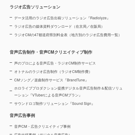
ラジオ広告ソリューション
データ活用のラジオ広告出稿ソリューション『Radiolyze』
ラジオ広告の媒体資料ダウンロード（在京局／在阪局）
ラジオCMの47都道府県別料金表（地方別のラジオ広告費用一覧）
音声広告制作・音声CMクリエイティブ制作
声のプロによる音声広告・ラジオCM制作サービス
オトナルのラジオ広告制作（ラジオCM制作費）
CMソング／楽曲制作サービス『BrandTune』
ホロライブプロダクション提携デジタル音声広告制作＆配信ソリュ
ーション
『VTuberによる音声CMプラン』
サウンドロゴ制作ソリューション『Sound Sign』
音声広告事例
音声CM・広告クリエイティブ事例
広告出稿事例（デジタル音声広告）