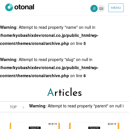
MENU
JP
EN
Warning
: Attempt to read property "name" on null in
/home/kyobashixdev/otonal.co.jp/public_html/wp-
content/themes/otonal/archive.php
on line
5
Warning
: Attempt to read property "slug" on null in
/home/kyobashixdev/otonal.co.jp/public_html/wp-
content/themes/otonal/archive.php
on line
6
Articles
Warning
: Attempt to read property "parent" on null in
/
TOP