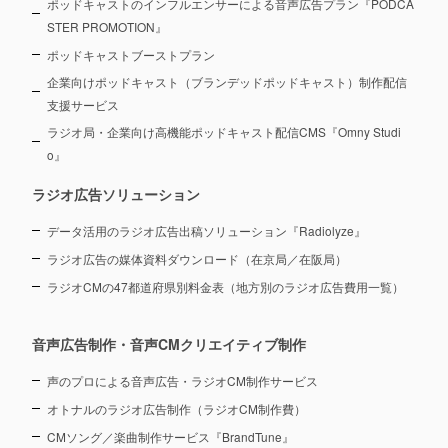
ポッドキャストのインフルエンサーによる音声広告プラン『PODCA
STER PROMOTION』
ポッドキャストブーストプラン
企業向けポッドキャスト（ブランデッドポッドキャスト）制作配信
支援サービス
ラジオ局・企業向け高機能ポッドキャスト配信CMS『Omny Studi
o』
ラジオ広告ソリューション
データ活用のラジオ広告出稿ソリューション『Radiolyze』
ラジオ広告の媒体資料ダウンロード（在京局／在阪局）
ラジオCMの47都道府県別料金表（地方別のラジオ広告費用一覧）
音声広告制作・音声CMクリエイティブ制作
声のプロによる音声広告・ラジオCM制作サービス
オトナルのラジオ広告制作（ラジオCM制作費）
CMソング／楽曲制作サービス『BrandTune』