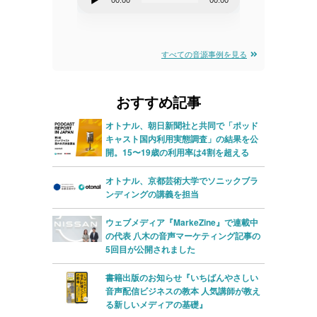
00:00
00:00
00:00
00:00
声
声
プ
プ
レ
レ
すべての音源事例を見る
ー
ー
ヤ
ヤ
おすすめ記事
ー
ー
オトナル、朝日新聞社と共同で「ポッド
キャスト国内利用実態調査」の結果を公
開。15〜19歳の利用率は4割を超える
オトナル、京都芸術大学でソニックブラ
ンディングの講義を担当
ウェブメディア『MarkeZine』で連載中
の代表 八木の音声マーケティング記事の
5回目が公開されました
書籍出版のお知らせ『いちばんやさしい
音声配信ビジネスの教本 人気講師が教え
る新しいメディアの基礎』