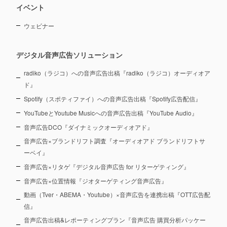
イベント
ウェビナー
デジタル音声広告ソリューション
radiko（ラジコ）への音声広告出稿『radiko（ラジコ）オーディオア
ド』
Spotify（スポティファイ）への音声広告出稿『Spotify広告配信』
YouTubeとYoutube Musicへの音声広告出稿『YouTube Audio』
音声広告DCO『ダイナミックオーディオアド』
音声広告×ブランドリフト調査『オーディオアド ブランドリフトサ
ーベイ』
音声広告×リタゲ『デジタル音声広告 for リターゲティング』
音声広告×位置情報『ジオターゲティング音声広告』
動画（Tver・ABEMA・Youtube）×音声広告を連携出稿『OTT広告配
信』
音声広告出稿&レポーティングプラン『音声広告 購買分析パッケー