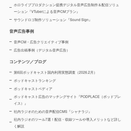
ホロライブプロダクション提携デジタル音声広告制作＆配信ソリュ
ーション
『VTuberによる音声CMプラン』
サウンドロゴ制作ソリューション『Sound Sign』
音声広告事例
音声CM・広告クリエイティブ事例
広告出稿事例（デジタル音声広告）
コンテンツ／ブログ
第6回ポッドキャスト国内利用実態調査（2026.2月）
ポッドキャストランキング
ポッドキャストペディア
ポッドキャスト広告のマッチングサイト『PODPLACE（ポッドプレ
イス）』
社内ラジオのための音声配信CMS『シャナラジ』
社内ラジオのツール7選！配信・収録ツールや導入メリットなど詳し
く解説