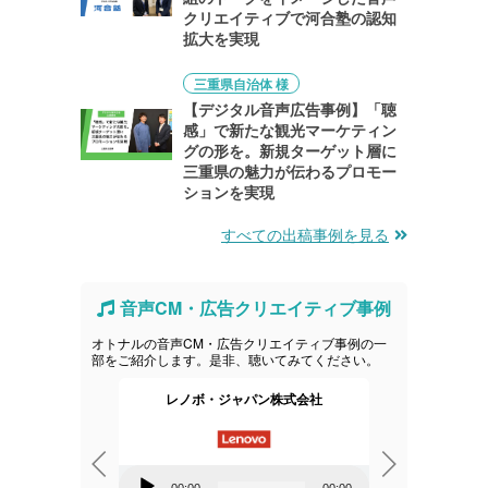
クリエイティブで河合塾の認知
拡大を実現
三重県自治体 様
【デジタル音声広告事例】「聴
感」で新たな観光マーケティン
グの形を。新規ターゲット層に
三重県の魅力が伝わるプロモー
ションを実現
すべての出稿事例を見る
音声CM・広告クリエイティブ事例
オトナルの音声CM・広告クリエイティブ事例の一
部をご紹介します。是非、聴いてみてください。
ックジャパン
レノボ・ジャパン株式会社
エ
音
音