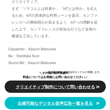
ヤ
クリエイティブ。
ー
まず「ソラコムとは何者か」「IoTとは何か」を伝え
るため、IoTの具体的な利用シーンを提示。カンファ
レンスへの興味関心が高まるよう、IoTへの理解を促
した上で、カンファレンスの告知を行うなど全体の
構成を工夫しています。
Copywriter：Kasumi Matsuoka
Na：Yoshitaka Kure
Sound Mix：Kasumi Matsuoka
※音源著作権は、株式会社オトナルに帰属します。
＼その他の制作実績や、
料金についてはお気軽にお問い合わせください／
クリエイティブ制作について問い合わせる
出稿可能なデジタル音声広告一覧を見る