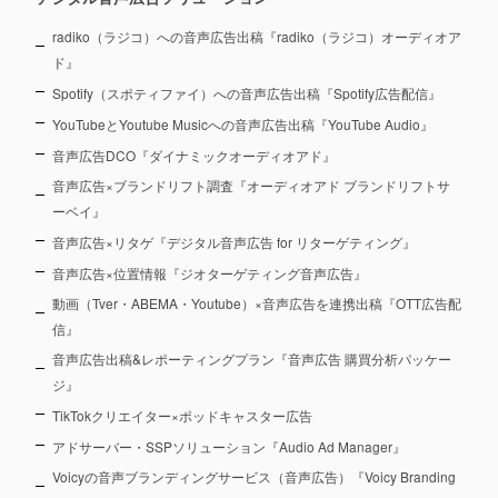
radiko（ラジコ）への音声広告出稿『radiko（ラジコ）オーディオア
ド』
Spotify（スポティファイ）への音声広告出稿『Spotify広告配信』
YouTubeとYoutube Musicへの音声広告出稿『YouTube Audio』
音声広告DCO『ダイナミックオーディオアド』
音声広告×ブランドリフト調査『オーディオアド ブランドリフトサ
ーベイ』
音声広告×リタゲ『デジタル音声広告 for リターゲティング』
音声広告×位置情報『ジオターゲティング音声広告』
動画（Tver・ABEMA・Youtube）×音声広告を連携出稿『OTT広告配
信』
音声広告出稿&レポーティングプラン『音声広告 購買分析パッケー
ジ』
TikTokクリエイター×ポッドキャスター広告
アドサーバー・SSPソリューション『Audio Ad Manager』
Voicyの音声ブランディングサービス（音声広告）『Voicy Branding