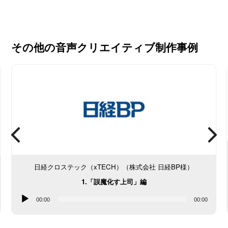
その他の音声クリエイティブ制作事例
日経クロステック（xTECH）（株式会社 日経BP様）
1.「誤魔化す上司」編
音
00:00
00:00
声
プ