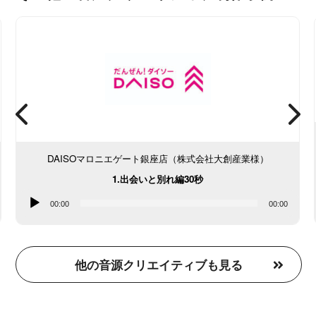
DAISOマロニエゲート銀座店（株式会社大創産業様）
1.出会いと別れ編30秒
音
00:00
00:00
声
プ
レ
他の音源クリエイティブも見る
ー
ヤ