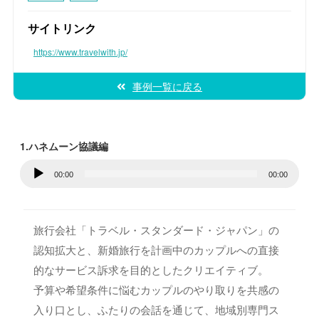
サイトリンク
https://www.travelwith.jp/
事例一覧に戻る
1.ハネムーン協議編
音
00:00
00:00
声
プ
レ
旅行会社「トラベル・スタンダード・ジャパン」の
ー
認知拡大と、新婚旅行を計画中のカップルへの直接
ヤ
的なサービス訴求を目的としたクリエイティブ。
ー
予算や希望条件に悩むカップルのやり取りを共感の
入り口とし、ふたりの会話を通じて、地域別専門ス