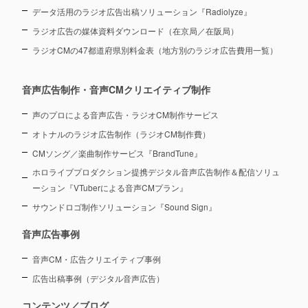
データ活用のラジオ広告出稿ソリューション『Radiolyze』
ラジオ広告の媒体資料ダウンロード（在京局／在阪局）
ラジオCMの47都道府県別料金表（地方別のラジオ広告費用一覧）
音声広告制作・音声CMクリエイティブ制作
声のプロによる音声広告・ラジオCM制作サービス
オトナルのラジオ広告制作（ラジオCM制作費）
CMソング／楽曲制作サービス『BrandTune』
ホロライブプロダクション提携デジタル音声広告制作＆配信ソリュ
ーション
『VTuberによる音声CMプラン』
サウンドロゴ制作ソリューション『Sound Sign』
音声広告事例
音声CM・広告クリエイティブ事例
広告出稿事例（デジタル音声広告）
コンテンツ／ブログ