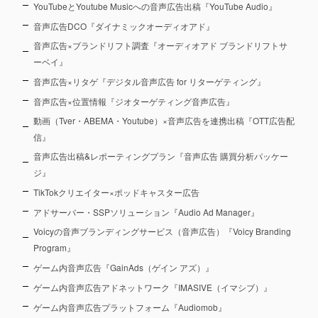
YouTubeとYoutube Musicへの音声広告出稿『YouTube Audio』
音声広告DCO『ダイナミックオーディオアド』
音声広告×ブランドリフト調査『オーディオアド ブランドリフトサ
ーベイ』
音声広告×リタゲ『デジタル音声広告 for リターゲティング』
音声広告×位置情報『ジオターゲティング音声広告』
動画（Tver・ABEMA・Youtube）×音声広告を連携出稿『OTT広告配
信』
音声広告出稿&レポーティングプラン『音声広告 購買分析パッケー
ジ』
TikTokクリエイター×ポッドキャスター広告
アドサーバー・SSPソリューション『Audio Ad Manager』
Voicyの音声ブランディングサービス（音声広告）『Voicy Branding
Program』
ゲーム内音声広告『GainAds（ゲイン アズ）』
ゲーム内音声広告アドネットワーク『IMASIVE（イマシブ）』
ゲーム内音声広告プラットフォーム『Audiomob』