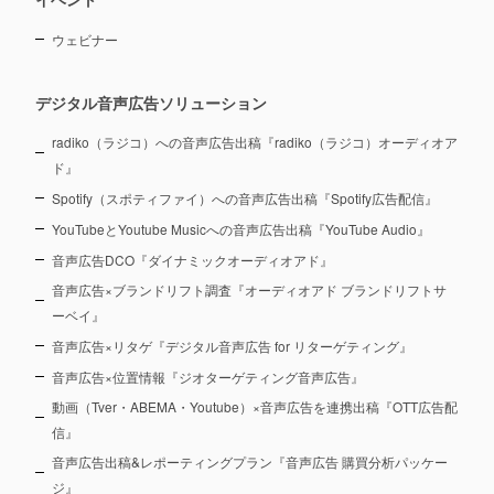
ウェビナー
デジタル音声広告ソリューション
radiko（ラジコ）への音声広告出稿『radiko（ラジコ）オーディオア
ド』
Spotify（スポティファイ）への音声広告出稿『Spotify広告配信』
YouTubeとYoutube Musicへの音声広告出稿『YouTube Audio』
音声広告DCO『ダイナミックオーディオアド』
音声広告×ブランドリフト調査『オーディオアド ブランドリフトサ
ーベイ』
音声広告×リタゲ『デジタル音声広告 for リターゲティング』
音声広告×位置情報『ジオターゲティング音声広告』
動画（Tver・ABEMA・Youtube）×音声広告を連携出稿『OTT広告配
信』
音声広告出稿&レポーティングプラン『音声広告 購買分析パッケー
ジ』