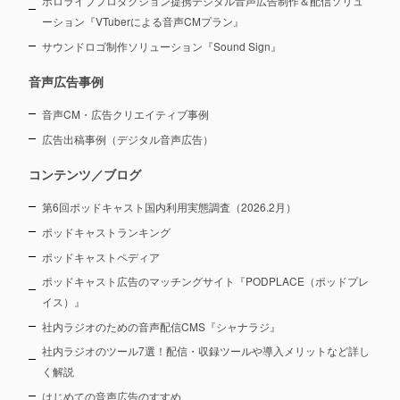
ホロライブプロダクション提携デジタル音声広告制作＆配信ソリュ
ーション
『VTuberによる音声CMプラン』
サウンドロゴ制作ソリューション『Sound Sign』
音声広告事例
音声CM・広告クリエイティブ事例
広告出稿事例（デジタル音声広告）
コンテンツ／ブログ
第6回ポッドキャスト国内利用実態調査（2026.2月）
ポッドキャストランキング
ポッドキャストペディア
ポッドキャスト広告のマッチングサイト『PODPLACE（ポッドプレ
イス）』
社内ラジオのための音声配信CMS『シャナラジ』
社内ラジオのツール7選！配信・収録ツールや導入メリットなど詳し
く解説
はじめての音声広告のすすめ