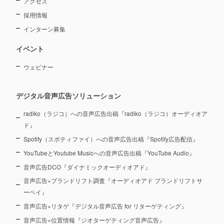
アクセス
採用情報
インターン募集
イベント
ウェビナー
デジタル音声広告ソリューション
radiko（ラジコ）への音声広告出稿『radiko（ラジコ）オーディオア
ド』
Spotify（スポティファイ）への音声広告出稿『Spotify広告配信』
YouTubeとYoutube Musicへの音声広告出稿『YouTube Audio』
音声広告DCO『ダイナミックオーディオアド』
音声広告×ブランドリフト調査『オーディオアド ブランドリフトサ
ーベイ』
音声広告×リタゲ『デジタル音声広告 for リターゲティング』
音声広告×位置情報『ジオターゲティング音声広告』