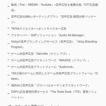
動画（Tver・ABEMA・Youtube）×音声広告を連携出稿『OTT広告配
信』
音声広告出稿&レポーティングプラン『音声広告 購買分析パッケー
ジ』
TikTokクリエイター×ポッドキャスター広告
アドサーバー・SSPソリューション『Audio Ad Manager』
Voicyの音声ブランディングサービス（音声広告）『Voicy Branding
Program』
ゲーム内音声広告『GainAds（ゲイン アズ）』
ゲーム内音声広告アドネットワーク『IMASIVE（イマシブ）』
ゲーム内音声広告プラットフォーム『Audiomob』
150カ国のゲームに対応したゲーム内音声広告プラットフォーム『O
deeo』
海外向け音声広告『グローバルオーディオアドネットワーク』
DSPの広告運用代理サービス『The Trade Desk（TTD）運用ソリュ
ーション』