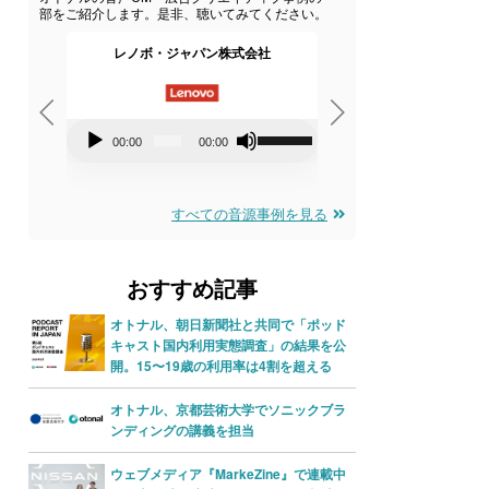
部をご紹介します。是非、聴いてみてください。
レノボ・ジャパン株式会社
エーザイ株
音
音
ボ
00:00
00:00
00:00
0
声
声
リ
プ
プ
ュ
すべての音源事例を見る
レ
レ
ー
ー
ー
ム
おすすめ記事
ヤ
ヤ
調
ー
ー
節
オトナル、朝日新聞社と共同で「ポッド
キャスト国内利用実態調査」の結果を公
に
開。15〜19歳の利用率は4割を超える
は
オトナル、京都芸術大学でソニックブラ
上
ンディングの講義を担当
下
矢
ウェブメディア『MarkeZine』で連載中