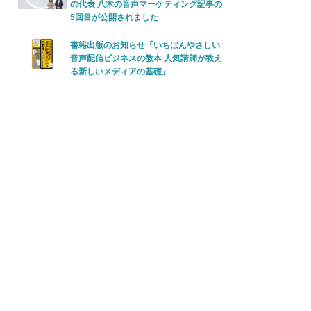
の代表 八木の音声マーケティング記事の
印
5回目が公開されました
キ
書籍出版のお知らせ『いちばんやさしい
ー
音声配信ビジネスの教本 人気講師が教え
を
る新しいメディアの基礎』
使
っ
て
く
だ
さ
。
い。