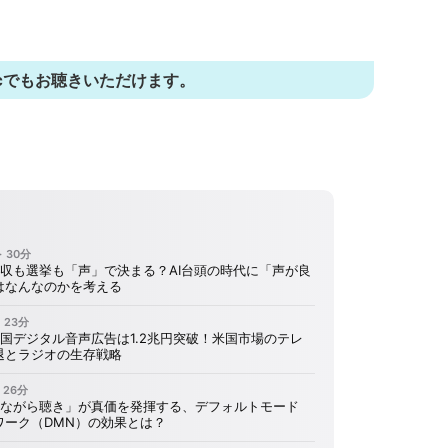
資生堂ジャパン株式会社
 Musicでもお聴きいただけます。
音
ボ
00:00
00:00
声
リ
プ
ュ
レ
ー
ー
ム
ヤ
調
ー
節
に
は
上
下
矢