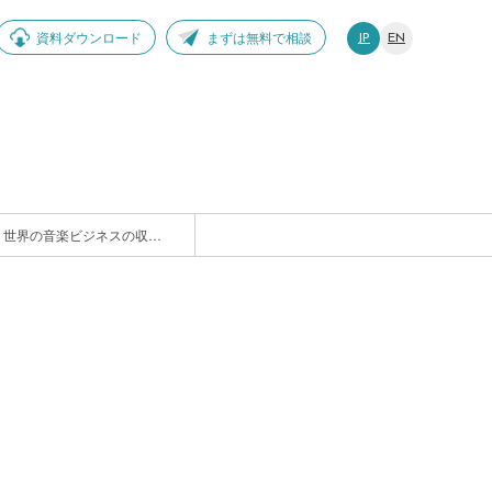
資料ダウンロード
まずは無料で相談
JP
EN
日本の音楽市場は現在地は？サブスク⇔音声広告、世界の音楽ビジネスの収益構造