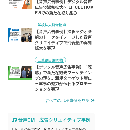
【音声広告事例】デジタル音声
広告で認知拡大へ LIFULL HOM
E'Sでの新たな取り組み
学校法人河合塾 様
【音声広告事例】深夜ラジオ番
組のトークをイメージした音声
クリエイティブで河合塾の認知
拡大を実現
三重県自治体 様
【デジタル音声広告事例】「聴
感」で新たな観光マーケティン
グの形を。新規ターゲット層に
三重県の魅力が伝わるプロモー
ションを実現
すべての出稿事例を見る
音声CM・広告クリエイティブ事例
オトナルの音声CM・広告クリエイティブ事例の一