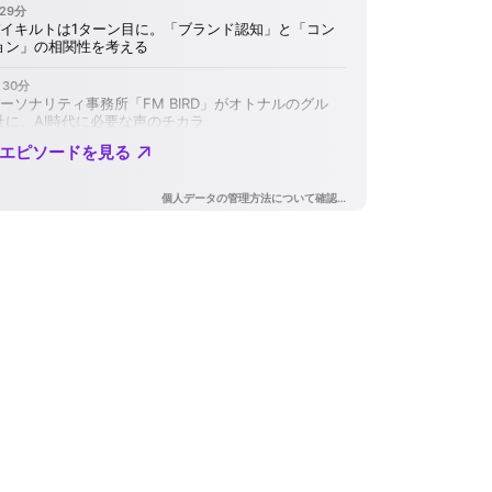
印
キ
ー
を
使
っ
て
く
だ
さ
い