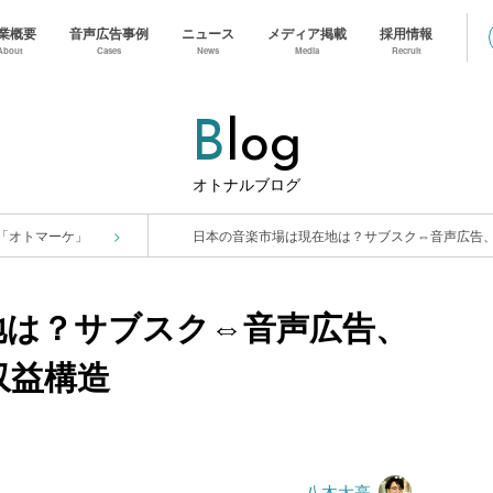
業概要
音声広告事例
ニュース
メディア掲載
採用情報
About
Cases
News
Media
Recruit
B
Log
オトナルブログ
「オトマーケ」
地は？サブスク⇔音声広告、
収益構造
八木太亮