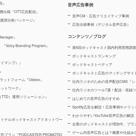
告』
音声広告事例
を連携出稿『OTT広告配信』
音声CM・広告クリエイティブ事例
 購買分析パッケージ』
広告出稿事例（デジタル音声広告）
コンテンツ／ブログ
anager』
y Branding Program』
第6回ポッドキャスト国内利用実態調査（
ポッドキャストランキング
（イマシブ）』
ポッドキャストペディア
』
ポッドキャスト広告のマッチングサイト
ラットフォーム『Odeeo』
社内ラジオのための音声配信CMS『シ
ネットワーク』
社内ラジオのツール7選！配信・収録
sk（TTD）運用ソリューション』
はじめての音声広告のすすめ
Spotify広告を解説！広告事例やメリ
わかりやすいYouTube音声広告の解説
オトナルポッドキャストアドネットワー
企業のポッドキャストが増加中。ブラ
ゲーム内音声広告とは？概要や仕組み
ン『PODCASTER PROMOTIO