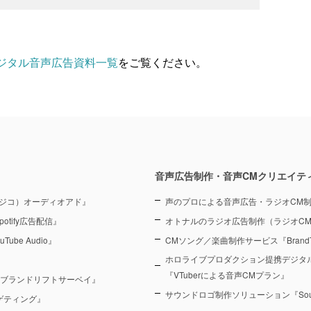
ジタル音声広告資料一覧
をご覧ください。
音声広告制作・音声CMクリエイテ
（ラジコ）オーディオアド』
声のプロによる音声広告・ラジオCM
otify広告配信』
オトナルのラジオ広告制作（ラジオC
Tube Audio』
CMソング／楽曲制作サービス『BrandT
ホロライブプロダクション提携デジタ
『VTuberによる音声CMプラン』
 ブランドリフトサーベイ』
サウンドロゴ制作ソリューション『Sound
ーゲティング』