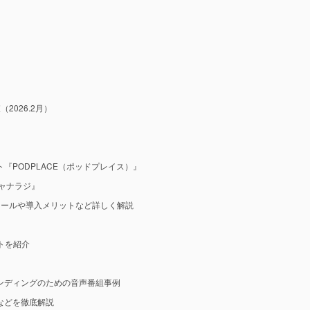
2026.2月）
『PODPLACE（ポッドプレイス）』
ャナラジ』
ツールや導入メリットなど詳しく解説
ットを紹介
ンディングのための音声番組事例
などを徹底解説