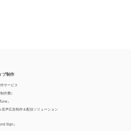
ィブ制作
制作サービス
M制作費）
une』
ル音声広告制作＆配信ソリューション
 Sign』