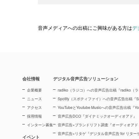
音声メディアへの出稿にご興味がある方は
デ
会社情報
デジタル音声広告ソリューション
企業概要
radiko（ラジコ）への音声広告出稿『radiko
ニュース
Spotify（スポティファイ）への音声広告出稿『Sp
アクセス
YouTubeとYoutube Musicへの音声広告出稿『You
採用情報
音声広告DCO『ダイナミックオーディオアド』
インターン募集
音声広告×ブランドリフト調査『オーディオアド
音声広告×リタゲ『デジタル音声広告 for リタ
イベント