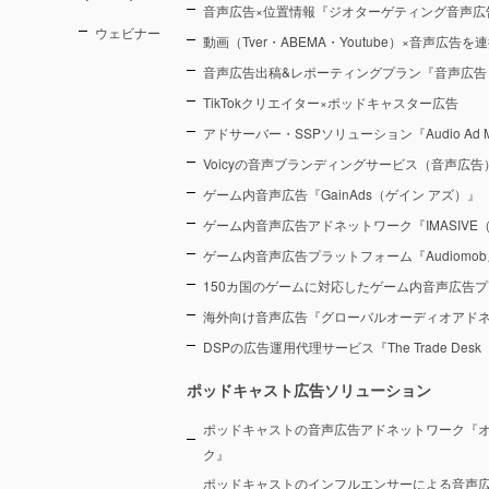
音声広告×位置情報『ジオターゲティング音声広
ウェビナー
動画（Tver・ABEMA・Youtube）×音声広告
音声広告出稿&レポーティングプラン『音声広告
TikTokクリエイター×ポッドキャスター広告
アドサーバー・SSPソリューション『Audio Ad M
Voicyの音声ブランディングサービス（音声広告）『Voic
ゲーム内音声広告『GainAds（ゲイン アズ）』
ゲーム内音声広告アドネットワーク『IMASIVE
ゲーム内音声広告プラットフォーム『Audiomob
150カ国のゲームに対応したゲーム内音声広告プ
海外向け音声広告『グローバルオーディオアド
DSPの広告運用代理サービス『The Trade De
ポッドキャスト広告ソリューション
ポッドキャストの音声広告アドネットワーク『
ク』
ポッドキャストのインフルエンサーによる音声広告プラ