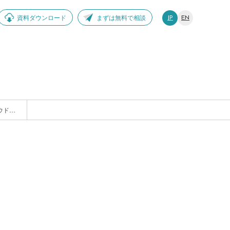
資料ダウンロード
まずは無料で相談
JP
EN
【セミナー情報】12/7 ECに関するセミナーをサイバーセキュリティクラウド様と共催で開催します！