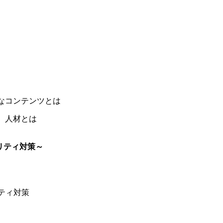
ー
ム
ヤ
調
ー
節
に
は
上
て
下
なコンテンツとは
矢
、人材とは
印
キ
リティ対策～
ー
を
使
っ
ティ対策
て
く