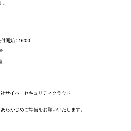
す。
付開始 : 16:00]
階
室
レノボ・ジャパン株式会社
会社サイバーセキュリティクラウド
音
ボ
00:00
00:00
、あらかじめご準備をお願いいたします。
声
リ
プ
ュ
レ
ー