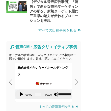
【デジタル音声広告事例】「聴
感」で新たな観光マーケティン
グの形を。新規ターゲット層に
三重県の魅力が伝わるプロモー
ションを実現
すべての出稿事例を見る
音声CM・広告クリエイティブ事例
オトナルの音声CM・広告クリエイティブ事例の一
部をご紹介します。是非、聴いてみてください。
株式会社すかいらーくホールディング
株式会社 
ス
音
00:00
0
音
声
ボ
00:00
00:00
声
プ
リ
プ
すべての音源事例を見る
レ
ュ