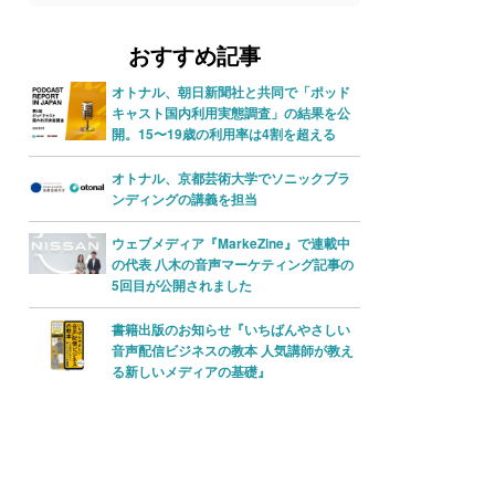
レ
ー
ー
ー
ヤ
ム
おすすめ記事
ヤ
ー
調
オトナル、朝日新聞社と共同で「ポッド
ー
節
キャスト国内利用実態調査」の結果を公
開。15〜19歳の利用率は4割を超える
に
は
オトナル、京都芸術大学でソニックブラ
上
ンディングの講義を担当
下
ウェブメディア『MarkeZine』で連載中
矢
の代表 八木の音声マーケティング記事の
5回目が公開されました
印
キ
書籍出版のお知らせ『いちばんやさしい
音声配信ビジネスの教本 人気講師が教え
ー
る新しいメディアの基礎』
を
使
っ
て