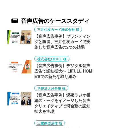
音声広告のケーススタディ
三井住友カード株式会社 様
【音声広告事例】ブランディン
グと獲得、三井住友カードで実
施した音声広告の2つの効果
株式会社LIFULL 様
【音声広告事例】デジタル音声
広告で認知拡大へ LIFULL HOM
E'Sでの新たな取り組み
学校法人河合塾 様
【音声広告事例】深夜ラジオ番
組のトークをイメージした音声
クリエイティブで河合塾の認知
拡大を実現
三重県自治体 様