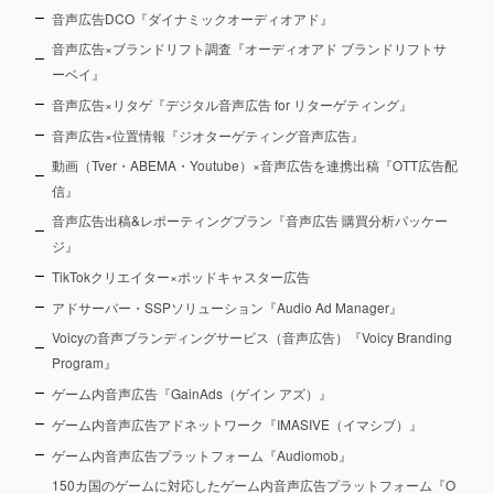
音声広告DCO『ダイナミックオーディオアド』
音声広告×ブランドリフト調査『オーディオアド ブランドリフトサ
ーベイ』
音声広告×リタゲ『デジタル音声広告 for リターゲティング』
音声広告×位置情報『ジオターゲティング音声広告』
動画（Tver・ABEMA・Youtube）×音声広告を連携出稿『OTT広告配
信』
音声広告出稿&レポーティングプラン『音声広告 購買分析パッケー
ジ』
TikTokクリエイター×ポッドキャスター広告
アドサーバー・SSPソリューション『Audio Ad Manager』
Voicyの音声ブランディングサービス（音声広告）『Voicy Branding
Program』
ゲーム内音声広告『GainAds（ゲイン アズ）』
ゲーム内音声広告アドネットワーク『IMASIVE（イマシブ）』
ゲーム内音声広告プラットフォーム『Audiomob』
150カ国のゲームに対応したゲーム内音声広告プラットフォーム『O