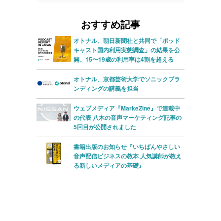
レ
ー
おすすめ記事
ー
ヤ
ヤ
ー
オトナル、朝日新聞社と共同で「ポッド
キャスト国内利用実態調査」の結果を公
ー
開。15〜19歳の利用率は4割を超える
オトナル、京都芸術大学でソニックブラ
ンディングの講義を担当
ウェブメディア『MarkeZine』で連載中
の代表 八木の音声マーケティング記事の
5回目が公開されました
書籍出版のお知らせ『いちばんやさしい
音声配信ビジネスの教本 人気講師が教え
る新しいメディアの基礎』