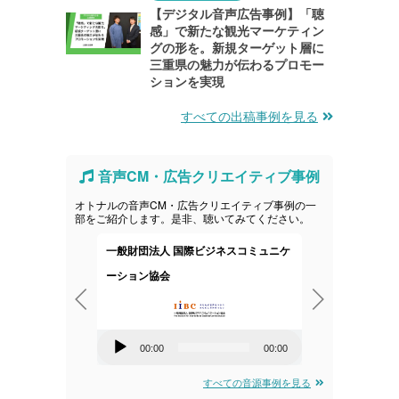
【デジタル音声広告事例】「聴
感」で新たな観光マーケティン
グの形を。新規ターゲット層に
三重県の魅力が伝わるプロモー
ションを実現
すべての出稿事例を見る
音声CM・広告クリエイティブ事例
オトナルの音声CM・広告クリエイティブ事例の一
部をご紹介します。是非、聴いてみてください。
ピューティン
一般財団法人 国際ビジネスコミュニケ
株式会社ヤ
ーション協会
音
00:00
音
声
00:00
00:00
00:00
声
プ
すべての音源事例を見る
プ
レ