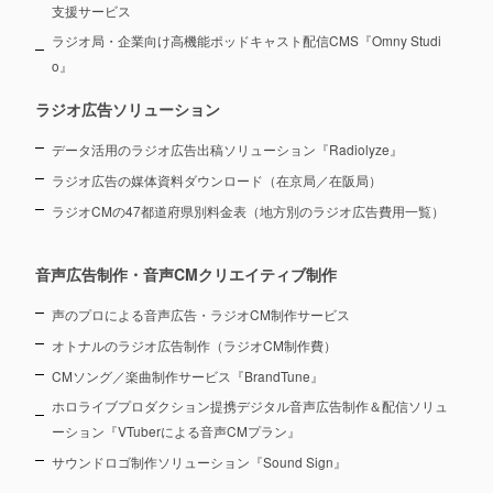
支援サービス
ラジオ局・企業向け高機能ポッドキャスト配信CMS『Omny Studi
o』
ラジオ広告ソリューション
データ活用のラジオ広告出稿ソリューション『Radiolyze』
ラジオ広告の媒体資料ダウンロード（在京局／在阪局）
ラジオCMの47都道府県別料金表（地方別のラジオ広告費用一覧）
音声広告制作・音声CMクリエイティブ制作
声のプロによる音声広告・ラジオCM制作サービス
オトナルのラジオ広告制作（ラジオCM制作費）
CMソング／楽曲制作サービス『BrandTune』
ホロライブプロダクション提携デジタル音声広告制作＆配信ソリュ
ーション
『VTuberによる音声CMプラン』
サウンドロゴ制作ソリューション『Sound Sign』