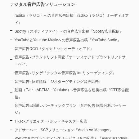
デジタル音声広告ソリューション
radiko（ラジコ）への音声広告出稿『radiko（ラジコ）オーディオア
ド』
Spotify（スポティファイ）への音声広告出稿『Spotify広告配信』
YouTubeとYoutube Musicへの音声広告出稿『YouTube Audio』
音声広告DCO『ダイナミックオーディオアド』
音声広告×ブランドリフト調査『オーディオアド ブランドリフトサ
ーベイ』
音声広告×リタゲ『デジタル音声広告 for リターゲティング』
音声広告×位置情報『ジオターゲティング音声広告』
動画（Tver・ABEMA・Youtube）×音声広告を連携出稿『OTT広告配
信』
音声広告出稿&レポーティングプラン『音声広告 購買分析パッケー
ジ』
TikTokクリエイター×ポッドキャスター広告
アドサーバー・SSPソリューション『Audio Ad Manager』
Voicyの音声ブランディングサービス（音声広告）『Voicy Branding