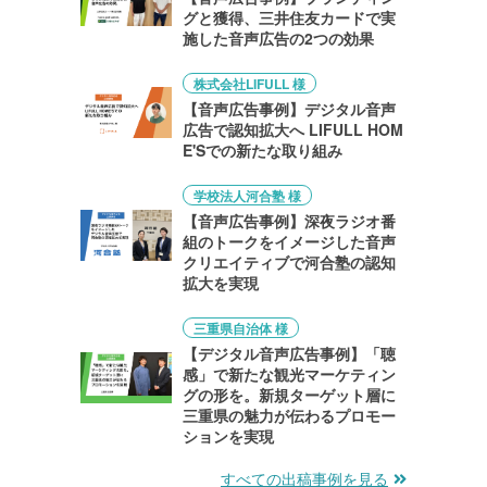
グと獲得、三井住友カードで実
施した音声広告の2つの効果
株式会社LIFULL 様
【音声広告事例】デジタル音声
広告で認知拡大へ LIFULL HOM
E'Sでの新たな取り組み
学校法人河合塾 様
【音声広告事例】深夜ラジオ番
組のトークをイメージした音声
クリエイティブで河合塾の認知
拡大を実現
三重県自治体 様
【デジタル音声広告事例】「聴
感」で新たな観光マーケティン
グの形を。新規ターゲット層に
三重県の魅力が伝わるプロモー
ションを実現
すべての出稿事例を見る