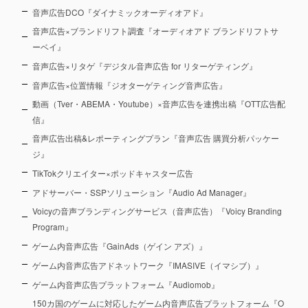
音声広告DCO『ダイナミックオーディオアド』
音声広告×ブランドリフト調査『オーディオアド ブランドリフトサ
ーベイ』
音声広告×リタゲ『デジタル音声広告 for リターゲティング』
音声広告×位置情報『ジオターゲティング音声広告』
動画（Tver・ABEMA・Youtube）×音声広告を連携出稿『OTT広告配
信』
音声広告出稿&レポーティングプラン『音声広告 購買分析パッケー
ジ』
TikTokクリエイター×ポッドキャスター広告
アドサーバー・SSPソリューション『Audio Ad Manager』
Voicyの音声ブランディングサービス（音声広告）『Voicy Branding
Program』
ゲーム内音声広告『GainAds（ゲイン アズ）』
ゲーム内音声広告アドネットワーク『IMASIVE（イマシブ）』
ゲーム内音声広告プラットフォーム『Audiomob』
150カ国のゲームに対応したゲーム内音声広告プラットフォーム『O