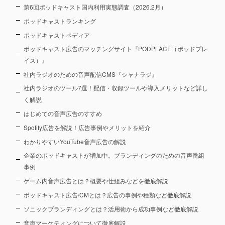
第6回ポッドキャスト国内利用実態調査（2026.2月）
ポッドキャストランキング
ポッドキャストペディア
ポッドキャスト広告のマッチングサイト『PODPLACE（ポッドプレ
イス）』
社内ラジオのための音声配信CMS『シャナラジ』
社内ラジオのツール7選！配信・収録ツールや導入メリットなど詳し
く解説
はじめての音声広告のすすめ
Spotify広告を解説！広告事例やメリットを紹介
わかりやすいYouTube音声広告の解説
企業のポッドキャストが増加中。ブランディングのための音声番組
事例
ゲーム内音声広告とは？概要や仕組みなどを徹底解説
ポッドキャスト広告/CMとは？広告の事例や種類など徹底解説
ソニックブランディングとは？活用術から成功事例など徹底解説
音声マーケティングについて徹底解説