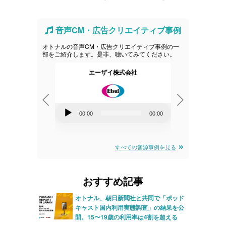
音声CM・広告クリエイティブ事例
オトナルの音声CM・広告クリエイティブ事例の一
部をご紹介します。是非、聴いてみてください。
産業
エーザイ株式会社
音
音
00:00
00:00
00:00
00:00
声
声
プ
プ
すべての音源事例を見る
レ
レ
ー
ー
おすすめ記事
ヤ
ヤ
ー
ー
オトナル、朝日新聞社と共同で「ポッド
キャスト国内利用実態調査」の結果を公
開。15〜19歳の利用率は4割を超える