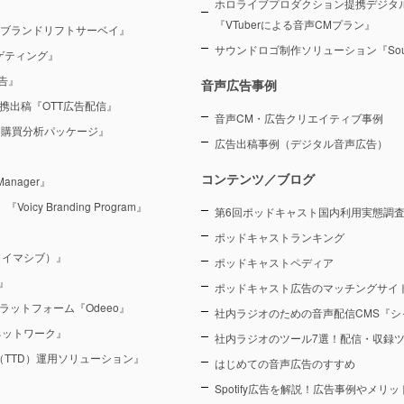
ホロライブプロダクション提携デジタ
『VTuberによる音声CMプラン』
 ブランドリフトサーベイ』
サウンドロゴ制作ソリューション『Sound
ーゲティング』
告』
音声広告事例
を連携出稿『OTT広告配信』
音声CM・広告クリエイティブ事例
 購買分析パッケージ』
広告出稿事例（デジタル音声広告）
コンテンツ／ブログ
anager』
y Branding Program』
第6回ポッドキャスト国内利用実態調査（
ポッドキャストランキング
（イマシブ）』
ポッドキャストペディア
』
ポッドキャスト広告のマッチングサイト
ラットフォーム『Odeeo』
社内ラジオのための音声配信CMS『シ
ネットワーク』
社内ラジオのツール7選！配信・収録
sk（TTD）運用ソリューション』
はじめての音声広告のすすめ
Spotify広告を解説！広告事例やメリ