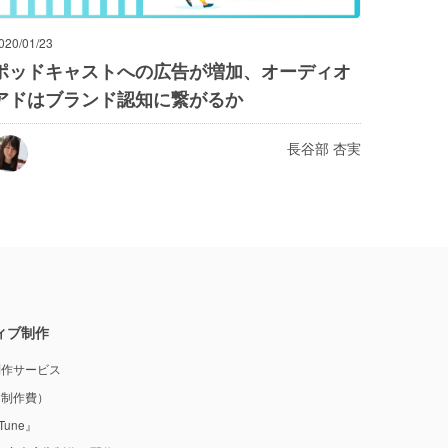
020/01/23
ポッドキャストへの広告が増加、オーディオ
アドはブランド認知に繋がるか
長谷部 杏実
ィブ制作
制作サービス
M制作費）
une』