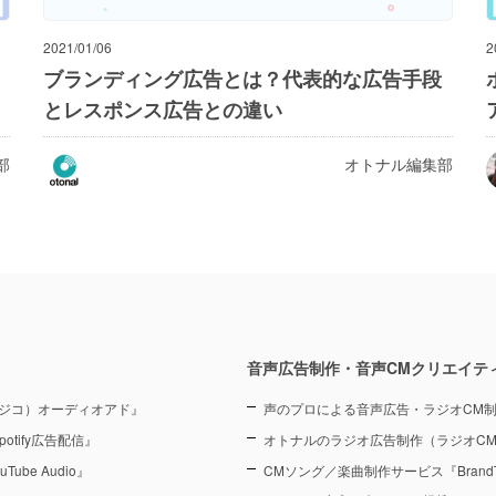
2021/01/06
2
ブランディング広告とは？代表的な広告手段
とレスポンス広告との違い
部
オトナル編集部
音声広告制作・音声CMクリエイテ
（ラジコ）オーディオアド』
声のプロによる音声広告・ラジオCM
otify広告配信』
オトナルのラジオ広告制作（ラジオC
Tube Audio』
CMソング／楽曲制作サービス『BrandT