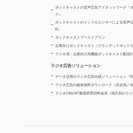
ポッドキャストの音声広告アドネットワーク『
ク』
ポッドキャストのインフルエンサーによる音声広告プラ
N』
ポッドキャストブーストプラン
企業向けポッドキャスト（ブランデッドポッド
ラジオ局・企業向け高機能ポッドキャスト配信CMS『
ラジオ広告ソリューション
データ活用のラジオ広告出稿ソリューション『Radi
ラジオ広告の媒体資料ダウンロード（在京局／
ラジオCMの47都道府県別料金表（地方別のラ