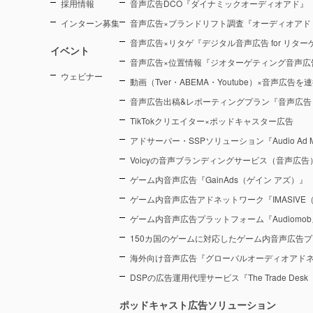
採用情報
音声広告DCO『ダイナミックオーディオアド』
インターン募集
音声広告×ブランドリフト調査『オーディオアド
音声広告×リタゲ『デジタル音声広告 for リタ
イベント
音声広告×位置情報『ジオターゲティング音声広
ウェビナー
動画（Tver・ABEMA・Youtube）×音声広告
音声広告出稿&レポーティングプラン『音声広告
TikTokクリエイター×ポッドキャスター広告
アドサーバー・SSPソリューション『Audio Ad M
Voicyの音声ブランディングサービス（音声広告）『Voic
ゲーム内音声広告『GainAds（ゲイン アズ）』
ゲーム内音声広告アドネットワーク『IMASIVE
ゲーム内音声広告プラットフォーム『Audiomob
150カ国のゲームに対応したゲーム内音声広告プ
海外向け音声広告『グローバルオーディオアド
DSPの広告運用代理サービス『The Trade De
ポッドキャスト広告ソリューション