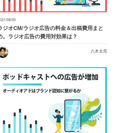
021/08/30
ラジオCM/ラジオ広告の料金＆出稿費用まと
め。ラジオ広告の費用対効果は？
八木太亮