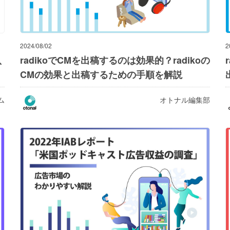
2024/08/02
2
八
radikoでCMを出稿するのは効果的？radikoの
CMの効果と出稿するための手順を解説
ム
オトナル編集部