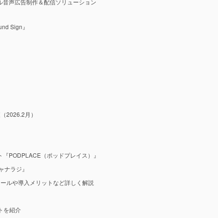
ル音声広告制作＆配信ソリューション
 Sign』
2026.2月）
『PODPLACE（ポッドプレイス）』
ャナラジ』
ツールや導入メリットなど詳しく解説
ットを紹介