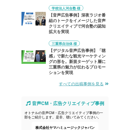
学校法人河合塾 様
【音声広告事例】深夜ラジオ番
組のトークをイメージした音声
クリエイティブで河合塾の認知
拡大を実現
三重県自治体 様
【デジタル音声広告事例】「聴
感」で新たな観光マーケティン
グの形を。新規ターゲット層に
三重県の魅力が伝わるプロモー
ションを実現
すべての出稿事例を見る
音声CM・広告クリエイティブ事例
オトナルの音声CM・広告クリエイティブ事例の一
部をご紹介します。是非、聴いてみてください。
治
株式会社ヤマハミュージックジャパン
レノボ