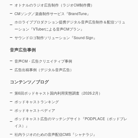
オトナルのラジオ広告制作（ラジオCM制作費）
CMソング／楽曲制作サービス『BrandTune』
ホロライブプロダクション提携デジタル音声広告制作＆配信ソリュ
ーション
『VTuberによる音声CMプラン』
サウンドロゴ制作ソリューション『Sound Sign』
音声広告事例
音声CM・広告クリエイティブ事例
広告出稿事例（デジタル音声広告）
コンテンツ／ブログ
第6回ポッドキャスト国内利用実態調査（2026.2月）
ポッドキャストランキング
ポッドキャストペディア
ポッドキャスト広告のマッチングサイト『PODPLACE（ポッドプレ
イス）』
社内ラジオのための音声配信CMS『シャナラジ』