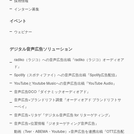
採用情報
インターン募集
イベント
ウェビナー
デジタル音声広告ソリューション
radiko（ラジコ）への音声広告出稿『radiko（ラジコ）オーディオア
ド』
Spotify（スポティファイ）への音声広告出稿『Spotify広告配信』
YouTubeとYoutube Musicへの音声広告出稿『YouTube Audio』
音声広告DCO『ダイナミックオーディオアド』
音声広告×ブランドリフト調査『オーディオアド ブランドリフトサ
ーベイ』
音声広告×リタゲ『デジタル音声広告 for リターゲティング』
音声広告×位置情報『ジオターゲティング音声広告』
動画（Tver・ABEMA・Youtube）×音声広告を連携出稿『OTT広告配