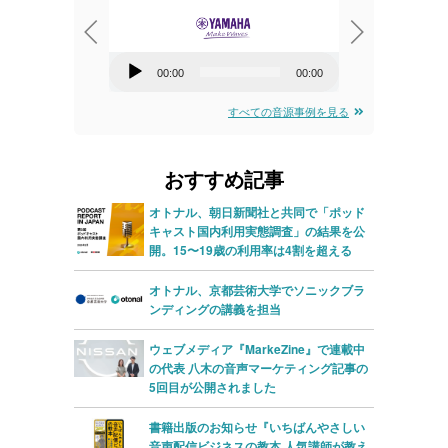
音
音
00:00
00:00
00:00
00:00
声
声
すべての音源事例を見る
プ
プ
レ
レ
おすすめ記事
ー
ー
ヤ
ヤ
オトナル、朝日新聞社と共同で「ポッド
キャスト国内利用実態調査」の結果を公
ー
ー
開。15〜19歳の利用率は4割を超える
オトナル、京都芸術大学でソニックブラ
ンディングの講義を担当
ウェブメディア『MarkeZine』で連載中
の代表 八木の音声マーケティング記事の
5回目が公開されました
書籍出版のお知らせ『いちばんやさしい
音声配信ビジネスの教本 人気講師が教え