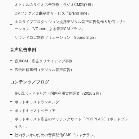
オトナルのラジオ広告制作（ラジオCM制作費）
CMソング／楽曲制作サービス『BrandTune』
ホロライブプロダクション提携デジタル音声広告制作＆配信ソリュ
ーション
『VTuberによる音声CMプラン』
サウンドロゴ制作ソリューション『Sound Sign』
音声広告事例
音声CM・広告クリエイティブ事例
広告出稿事例（デジタル音声広告）
コンテンツ／ブログ
第6回ポッドキャスト国内利用実態調査（2026.2月）
ポッドキャストランキング
ポッドキャストペディア
ポッドキャスト広告のマッチングサイト『PODPLACE（ポッドプレ
イス）』
社内ラジオのための音声配信CMS『シャナラジ』