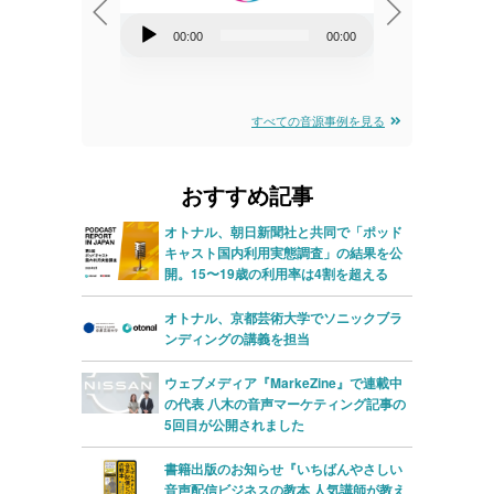
音
00:00
00:00
00:00
声
音
00:00
プ
声
レ
プ
すべての音源事例を見る
ー
レ
ヤ
ー
おすすめ記事
ー
ヤ
オトナル、朝日新聞社と共同で「ポッド
ー
キャスト国内利用実態調査」の結果を公
開。15〜19歳の利用率は4割を超える
オトナル、京都芸術大学でソニックブラ
ンディングの講義を担当
ウェブメディア『MarkeZine』で連載中
の代表 八木の音声マーケティング記事の
5回目が公開されました
書籍出版のお知らせ『いちばんやさしい
音声配信ビジネスの教本 人気講師が教え