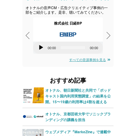
オトナルの音声CM・広告クリエイティブ事例の一
部をご紹介します。是非、聴いてみてください。
会社
株式会社 日経BP
レノボ
音
音
00:00
00:00
00:00
00:00
声
声
すべての音源事例を見る
プ
プ
レ
レ
おすすめ記事
ー
ー
ヤ
ヤ
オトナル、朝日新聞社と共同で「ポッド
キャスト国内利用実態調査」の結果を公
ー
ー
開。15〜19歳の利用率は4割を超える
オトナル、京都芸術大学でソニックブラ
ンディングの講義を担当
ウェブメディア『MarkeZine』で連載中