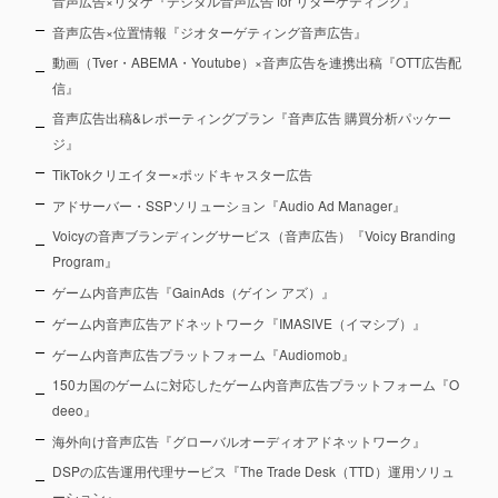
音声広告×リタゲ『デジタル音声広告 for リターゲティング』
音声広告×位置情報『ジオターゲティング音声広告』
動画（Tver・ABEMA・Youtube）×音声広告を連携出稿『OTT広告配
信』
音声広告出稿&レポーティングプラン『音声広告 購買分析パッケー
ジ』
TikTokクリエイター×ポッドキャスター広告
アドサーバー・SSPソリューション『Audio Ad Manager』
Voicyの音声ブランディングサービス（音声広告）『Voicy Branding
Program』
ゲーム内音声広告『GainAds（ゲイン アズ）』
ゲーム内音声広告アドネットワーク『IMASIVE（イマシブ）』
ゲーム内音声広告プラットフォーム『Audiomob』
150カ国のゲームに対応したゲーム内音声広告プラットフォーム『O
deeo』
海外向け音声広告『グローバルオーディオアドネットワーク』
DSPの広告運用代理サービス『The Trade Desk（TTD）運用ソリュ
ーション』