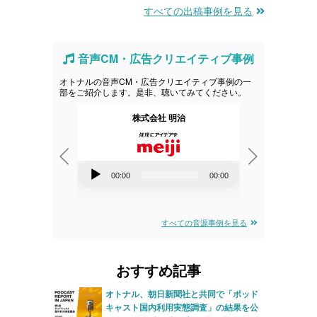
すべての出稿事例を見る
音声CM・広告クリエイティブ事例
オトナルの音声CM・広告クリエイティブ事例の一
部をご紹介します。是非、聴いてみてください。
ピューティン
株式会社 明治
レノボ
音
音
00:00
00:00
00:00
声
声
00:00
プ
プ
すべての音源事例を見る
レ
レ
ー
ー
おすすめ記事
ヤ
ヤ
ー
ー
オトナル、朝日新聞社と共同で「ポッド
キャスト国内利用実態調査」の結果を公