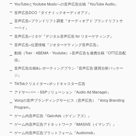
YouTubeとYoutube Musicへの音声広告出稿『YouTube Audio』
音声広告DCO『ダイナミックオーディオアド』
音声広告×ブランドリフト調査『オーディオアド ブランドリフトサ
ーベイ』
音声広告×リタゲ『デジタル音声広告 for リターゲティング』
音声広告×位置情報『ジオターゲティング音声広告』
動画（Tver・ABEMA・Youtube）×音声広告を連携出稿『OTT広告配
信』
音声広告出稿&レポーティングプラン『音声広告 購買分析パッケー
ジ』
TikTokクリエイター×ポッドキャスター広告
アドサーバー・SSPソリューション『Audio Ad Manager』
Voicyの音声ブランディングサービス（音声広告）『Voicy Branding
Program』
ゲーム内音声広告『GainAds（ゲイン アズ）』
ゲーム内音声広告アドネットワーク『IMASIVE（イマシブ）』
ゲーム内音声広告プラットフォーム『Audiomob』