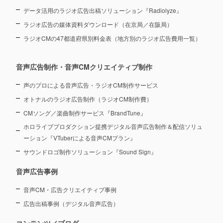
データ活用のラジオ広告出稿ソリューション『Radiolyze』
ラジオ広告の媒体資料ダウンロード（在京局／在阪局）
ラジオCMの47都道府県別料金表（地方別のラジオ広告費用一覧）
音声広告制作・音声CMクリエイティブ制作
声のプロによる音声広告・ラジオCM制作サービス
オトナルのラジオ広告制作（ラジオCM制作費）
CMソング／楽曲制作サービス『BrandTune』
ホロライブプロダクション提携デジタル音声広告制作＆配信ソリュ
ーション
『VTuberによる音声CMプラン』
サウンドロゴ制作ソリューション『Sound Sign』
音声広告事例
音声CM・広告クリエイティブ事例
広告出稿事例（デジタル音声広告）
コンテンツ／ブログ