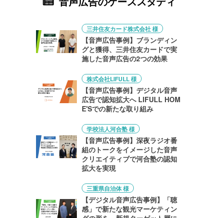
音声広告のケーススタディ
三井住友カード株式会社 様
【音声広告事例】ブランディン
グと獲得、三井住友カードで実
施した音声広告の2つの効果
株式会社LIFULL 様
【音声広告事例】デジタル音声
広告で認知拡大へ LIFULL HOM
E'Sでの新たな取り組み
学校法人河合塾 様
【音声広告事例】深夜ラジオ番
組のトークをイメージした音声
クリエイティブで河合塾の認知
拡大を実現
三重県自治体 様
【デジタル音声広告事例】「聴
感」で新たな観光マーケティン
グの形を。新規ターゲット層に