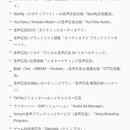
ド』
Spotify（スポティファイ）への音声広告出稿『Spotify広告配信』
YouTubeとYoutube Musicへの音声広告出稿『YouTube Audio』
音声広告DCO『ダイナミックオーディオアド』
音声広告×ブランドリフト調査『オーディオアド ブランドリフトサ
ーベイ』
音声広告×リタゲ『デジタル音声広告 for リターゲティング』
音声広告×位置情報『ジオターゲティング音声広告』
動画（Tver・ABEMA・Youtube）×音声広告を連携出稿『OTT広告配
信』
音声広告出稿&レポーティングプラン『音声広告 購買分析パッケー
ジ』
TikTokクリエイター×ポッドキャスター広告
アドサーバー・SSPソリューション『Audio Ad Manager』
Voicyの音声ブランディングサービス（音声広告）『Voicy Branding
Program』
ゲーム内音声広告『GainAds（ゲイン アズ）』