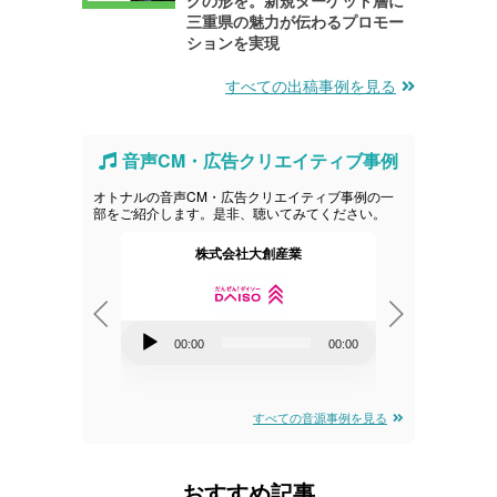
三重県の魅力が伝わるプロモー
ションを実現
すべての出稿事例を見る
音声CM・広告クリエイティブ事例
オトナルの音声CM・広告クリエイティブ事例の一
部をご紹介します。是非、聴いてみてください。
ネスコミュニケ
株式会社大創産業
資生
音
音
00:00
00:00
00:00
声
声
00:00
プ
プ
すべての音源事例を見る
レ
レ
ー
ー
おすすめ記事
ヤ
ヤ