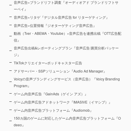
音声広告×ブランドリフト調査『オーディオアド ブランドリフトサ
ーベイ』
音声広告×リタゲ『デジタル音声広告 for リターゲティング』
音声広告×位置情報『ジオターゲティング音声広告』
動画（Tver・ABEMA・Youtube）×音声広告を連携出稿『OTT広告配
信』
音声広告出稿&レポーティングプラン『音声広告 購買分析パッケー
ジ』
TikTokクリエイター×ポッドキャスター広告
アドサーバー・SSPソリューション『Audio Ad Manager』
Voicyの音声ブランディングサービス（音声広告）『Voicy Branding
Program』
ゲーム内音声広告『GainAds（ゲイン アズ）』
ゲーム内音声広告アドネットワーク『IMASIVE（イマシブ）』
ゲーム内音声広告プラットフォーム『Audiomob』
150カ国のゲームに対応したゲーム内音声広告プラットフォーム『O
deeo』