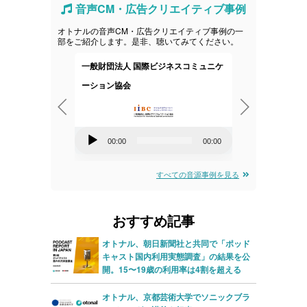
音声CM・広告クリエイティブ事例
オトナルの音声CM・広告クリエイティブ事例の一
部をご紹介します。是非、聴いてみてください。
会社
一般財団法人 国際ビジネスコミュニケ
株式会社すか
ーション協会
ス
00:00
音
音
00:00
00:00
00:00
声
声
プ
プ
すべての音源事例を見る
レ
レ
ー
ー
おすすめ記事
ヤ
ヤ
オトナル、朝日新聞社と共同で「ポッド
ー
ー
キャスト国内利用実態調査」の結果を公
開。15〜19歳の利用率は4割を超える
オトナル、京都芸術大学でソニックブラ