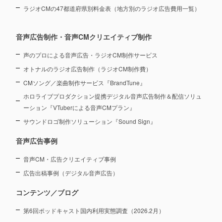
ラジオCMの47都道府県別料金表（地方別のラジオ広告費用一覧）
音声広告制作・音声CMクリエイティブ制作
声のプロによる音声広告・ラジオCM制作サービス
オトナルのラジオ広告制作（ラジオCM制作費）
CMソング／楽曲制作サービス『BrandTune』
ホロライブプロダクション提携デジタル音声広告制作＆配信ソリュ
ーション
『VTuberによる音声CMプラン』
サウンドロゴ制作ソリューション『Sound Sign』
音声広告事例
音声CM・広告クリエイティブ事例
広告出稿事例（デジタル音声広告）
コンテンツ／ブログ
第6回ポッドキャスト国内利用実態調査（2026.2月）