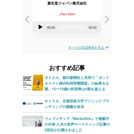
会社
資生堂ジャパン株式会社
音
音
00:00
00:00
00:00
00:00
声
声
プ
プ
すべての音源事例を見る
レ
レ
ー
ー
おすすめ記事
ヤ
ヤ
ー
ー
オトナル、朝日新聞社と共同で「ポッド
キャスト国内利用実態調査」の結果を公
開。15〜19歳の利用率は4割を超える
オトナル、京都芸術大学でソニックブラ
ンディングの講義を担当
ウェブメディア『MarkeZine』で連載中
の代表 八木の音声マーケティング記事の
5回目が公開されました