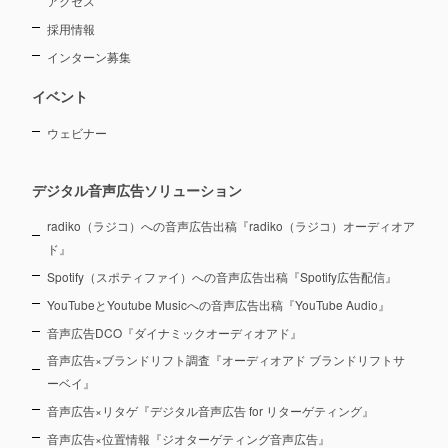
アクセス
採用情報
インターン募集
イベント
ウェビナー
デジタル音声広告ソリューション
radiko（ラジコ）への音声広告出稿『radiko（ラジコ）オーディオア
ド』
Spotify（スポティファイ）への音声広告出稿『Spotify広告配信』
YouTubeとYoutube Musicへの音声広告出稿『YouTube Audio』
音声広告DCO『ダイナミックオーディオアド』
音声広告×ブランドリフト調査『オーディオアド ブランドリフトサ
ーベイ』
音声広告×リタゲ『デジタル音声広告 for リターゲティング』
音声広告×位置情報『ジオターゲティング音声広告』