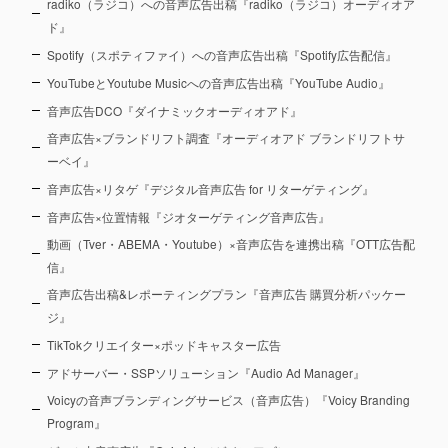
radiko（ラジコ）への音声広告出稿『radiko（ラジコ）オーディオア
ド』
Spotify（スポティファイ）への音声広告出稿『Spotify広告配信』
YouTubeとYoutube Musicへの音声広告出稿『YouTube Audio』
音声広告DCO『ダイナミックオーディオアド』
音声広告×ブランドリフト調査『オーディオアド ブランドリフトサ
ーベイ』
音声広告×リタゲ『デジタル音声広告 for リターゲティング』
音声広告×位置情報『ジオターゲティング音声広告』
動画（Tver・ABEMA・Youtube）×音声広告を連携出稿『OTT広告配
信』
音声広告出稿&レポーティングプラン『音声広告 購買分析パッケー
ジ』
TikTokクリエイター×ポッドキャスター広告
アドサーバー・SSPソリューション『Audio Ad Manager』
Voicyの音声ブランディングサービス（音声広告）『Voicy Branding
Program』