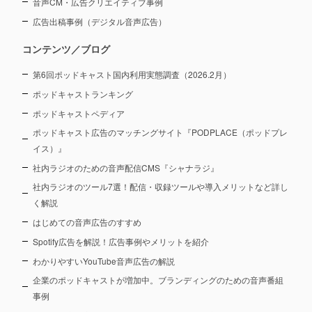
音声CM・広告クリエイティブ事例
広告出稿事例（デジタル音声広告）
コンテンツ／ブログ
第6回ポッドキャスト国内利用実態調査（2026.2月）
ポッドキャストランキング
ポッドキャストペディア
ポッドキャスト広告のマッチングサイト『PODPLACE（ポッドプレ
イス）』
社内ラジオのための音声配信CMS『シャナラジ』
社内ラジオのツール7選！配信・収録ツールや導入メリットなど詳し
く解説
はじめての音声広告のすすめ
Spotify広告を解説！広告事例やメリットを紹介
わかりやすいYouTube音声広告の解説
企業のポッドキャストが増加中。ブランディングのための音声番組
事例