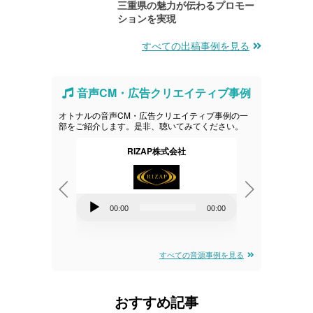
三重県の魅力が伝わるプロモー
ションを実現
すべての出稿事例を見る
音声CM・広告クリエイティブ事例
オトナルの音声CM・広告クリエイティブ事例の一
部をご紹介します。是非、聴いてみてください。
治
RIZAP株式会社
音
音
00:00
00:00
00:00
00:00
声
声
プ
プ
すべての音源事例を見る
レ
レ
ー
ー
おすすめ記事
ヤ
ヤ